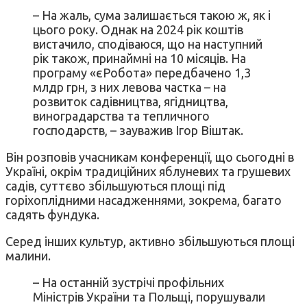
– На жаль, сума залишається такою ж, як і
цього року. Однак на 2024 рік коштів
вистачило, сподіваюся, що на наступний
рік також, принаймні на 10 місяців. На
програму «єРобота» передбачено 1,3
млдр грн, з них левова частка – на
розвиток садівництва, ягідництва,
виноградарства та тепличного
господарств, – зауважив Ігор Віштак.
Він розповів учасникам конференції, що сьогодні в
Україні, окрім традиційних яблуневих та грушевих
садів, суттєво збільшуються площі під
горіхоплідними насадженнями, зокрема, багато
садять фундука.
Серед інших культур, активно збільшуються площі
малини.
– На останній зустрічі профільних
Міністрів України та Польщі, порушували