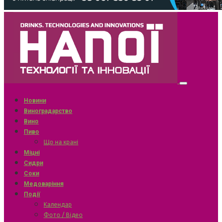
Новини
Виноградарство
Вино
Пиво
Що на крані
Міцні
Сидри
Соки
Медоваріння
Події
Календар
Фото / Відео