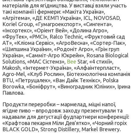
матеріалів для ягідництва. У виставці взяли участь
такі компанії і фермери: «Макіта Україна»,
«Агрітема», «ДЕ КЕМП Україна», ICL, NOVOSAD,
Koriel Group, «Гумагроекспорт», «Сингента»,
«Інсортекс», «Оріент Вей», «Долина Агро»,
«ФруТек», «РМСІ», Ralco Technic, «Фруктовий сад
АТ», «Кліома Сервіс», «АгроВесна», «Сортер-Пак»,
«Шипшина України», «Родоніт Агро», «Грін груп
Україна», «Самміт-Агро Юкрейн», Rosana Biological
Solutions, «МАС Сістемз»,
Bee
Star, «4 стихії»,
Makosh, «Інтермет-Україна», «Алфаінтерпласт»,
Agro-Mel, «Клуб Рослин», Біотехнологічна компанія
BTU, «Петруцалек», «Ван Дайк Технікс», Polska
Borowka, «Боніфрут», «Виноградник Юліних», Ірина
Павлова.
Продукти переробки – мармелад, міцні напої,
ягідне пиво – впродовж заходу презентували та
надавали для дегустації фудпартнери конференції:
«Крафтова пекарня Міли Дев’ятко», «Чорний горіх
BLACK GOLD», Strong Distillery, Markel Brewery.