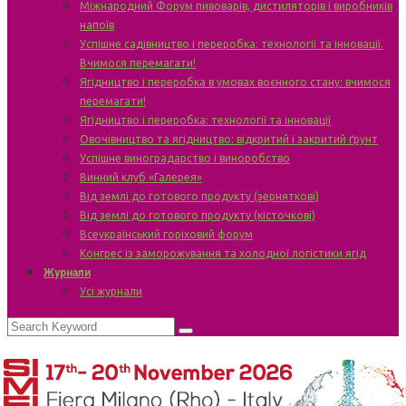
Міжнародний Форум пивоварів, дистиляторів і виробників
напоїв
Успішне садівництво і переробка: технології та інновації.
Вчимося перемагати!
Ягідництво і переробка в умовах воєнного стану: вчимося
перемагати!
Ягідництво і переробка: технології та інновації
Овочівництво та ягідництво: відкритий і закритий ґрунт
Успішне виноградарство і виноробство
Винний клуб «Галерея»
Від землі до готового продукту (зерняткові)
Від землі до готового продукту (кісточкові)
Всеукраїнський горіховий форум
Конгрес із заморожування та холодної логістики ягід
Журнали
Усі журнали