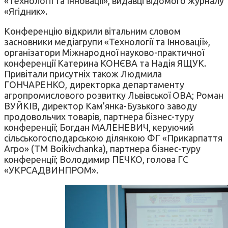
«Технології та Інновації», видавці відомого журналу
«Ягідник».
Конференцію відкрили вітальним словом
засновники медіагрупи «Технології та Інновації»,
організатори Міжнародної науково-практичної
конференції Катерина КОНЄВА та Надія ЯЩУК.
Привітали присутніх також Людмила
ГОНЧАРЕНКО, директорка департаменту
агропромислового розвитку Львівської ОВА; Роман
ВУЙКІВ, директор Кам’янка-Бузького заводу
продовольчих товарів, партнера бізнес-туру
конференції; Богдан МАЛЕНЕВИЧ, керуючий
сільськогосподарською ділянкою ФГ «Прикарпаття
Агро» (ТМ Boikivchanka), партнера бізнес-туру
конференції; Володимир ПЕЧКО, голова ГС
«УКРСАДВИНПРОМ».