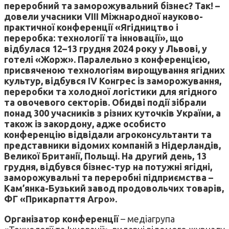
переробний та заморожувальний бізнес? Так! –
довели учасники VIII Міжнародної науково-
практичної конференції «Ягідництво і
переробка: технології та інновації», що
відбулася 12–13 грудня 2024 року у Львові, у
готелі «Жорж». Паралельно з конференцією,
присвяченою технологіям вирощування ягідних
культур, відбувся IV Конгрес із заморожування,
переробки та холодної логістики для ягідного
та овочевого секторів. Обидві події зібрали
понад 300 учасників з різних куточків України, а
також із закордону, адже особисто
конференцію відвідали агроконсультанти та
представники відомих компаній з Нідерландів,
Великої Британії, Польщі. На другий день, 13
грудня, відбувся бізнес-тур на потужні ягідні,
заморожувальні та переробні підприємства –
Кам’янка-Бузький завод продовольчих товарів,
ФГ «Прикарпаття Агро».
Організатор конференції
– медіагрупа