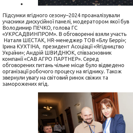
Підсумки ягідного сезону–2024 проаналізували
учасники дискусійної панелі, модератором якої був
Володимир ПЕЧКО, голова ГС
«УКРСАДВИНПРОМ». В обговоренні взяли участь
Наталя ШЕСТАК, HR-менеджер ТОВ «Блу Беррі»;
Ірина КУХТІНА, президент Асоціації «Ягідництво
України»; Андрій ШВИДНЮК, співзасновник
компанії «САВ АГРО ПАРТНЕР». Серед
обговорених питань чільне місце було відведено
організації робочого процесу на ягіднику. Також
звернули увагу на світовий ринок свіжих та
заморожених ягід.