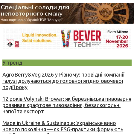
У тренді
AgroBerry&Veg 2026 у Рівному: провідні компанії
галузі долучаються до головної ягідно-овочевої
події року
12 років Volynski Browar: як березнівська пивоварня
розвиває крафтове пивоваріння, безалкогольні
напої та експорт
Made in Ukraine & Sustainable: Українське вино
нового покоління — як ESG-практики формують