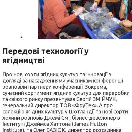
Передові технології у
ягідництві
Про нові сорти ягідних культур та інновації в
догляді за насадженнями учасникам конференції
розповіли партнери конференції. Зокрема,
сучасний сортимент ягідних культур для переробки
та свіжого ринку презентував Сергій ЗМІЙЧУК,
генеральний директор ТОВ «ФруТек». А про
селекцію ягідних культур у Шотландії та нові сорти
лохини розповів Джемі Смі, бізнес-девелопер в
Інституті Джеймса Хаттона (James Hutton
Institute), та Олег БАЗЮК, директор розсадника