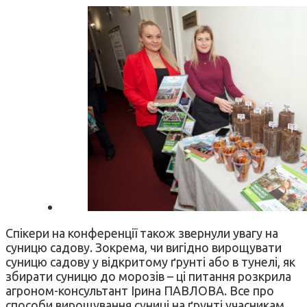
Спікери на конференції також звернули увагу на
суницю садову. Зокрема, чи вигідно вирощувати
суницю садову у відкритому ґрунті або в тунелі, як
збирати суницю до морозів – ці питання розкрила
агроном-консультант Ірина ПАВЛОВА. Все про
способи вирощування суниці на ґрунті учасникам