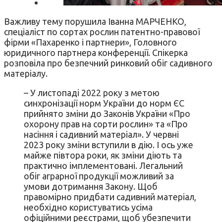
Важливу тему порушила Іванна МАРЧЕНКО,
спеціаліст по сортах рослин патентно-правової
фірми «Пахаренко і партнери», Головного
юридичного партнера конференції. Спікерка
розповіла про безпечний ринковий обіг садивного
матеріалу.
– У листопаді 2022 року з метою
синхронізації норм України до норм ЄС
прийнято зміни до Законів України «Про
охорону прав на сорти рослин» та «Про
насіння і садивний матеріал». У червні
2023 року зміни вступили в дію. І ось уже
майже півтора роки, як зміни діють та
практично імплементовані. Легальний
обіг аграрної продукції можливий за
умови дотримання Закону. Щоб
правомірно придбати садивний матеріал,
необхідно користуватись усіма
офіційними реєстрами, щоб убезпечити