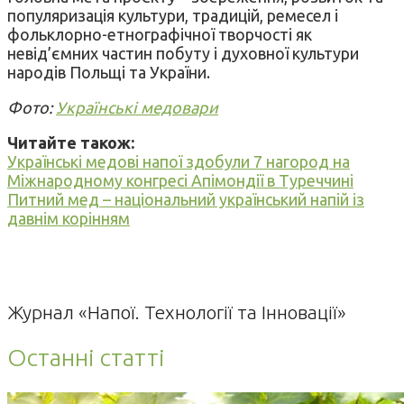
популяризація культури, традицій, ремесел і
фольклорно-етнографічної творчості як
невід’ємних частин побуту і духовної культури
народів Польщі та України.
Фото:
Українські медовари
Читайте також:
Українські медові напої здобули 7 нагород на
Міжнародному конгресі Апімондії в Туреччині
Питний мед – національний український напій із
давнім корінням
Журнал «Напої. Технології та Інновації»
Останні статті