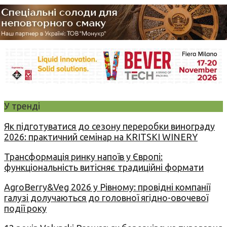
У тренді
Як підготуватися до сезону переробки винограду
2026: практичний семінар на KRITSKI WINERY
Трансформація ринку напоїв у Європі:
функціональність витісняє традиційні формати
AgroBerry&Veg 2026 у Рівному: провідні компанії
галузі долучаються до головної ягідно-овочевої
події року