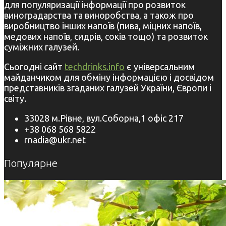
для популяризації інформації про розвиток
виноградарства та виноробства, а також про
виробництво інших напоїв (пива, міцних напоїв,
медових напоїв, сидрів, соків тощо) та розвиток
суміжних галузей.
Сьогодні сайт
techdrinks.info
є універсальним
майданчиком для обміну інформацією і досвідом
представників згаданих галузей України, Європи і
світу.
33028 м.Рівне, вул.Соборна,1 офіс 217
+38 068 568 5822
rnadia@ukr.net
Популярне