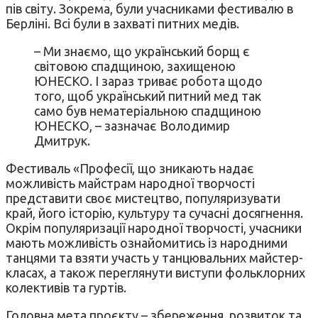
пів світу. Зокрема, були учасниками фестивалю в
Берліні. Всі були в захваті питних медів.
– Ми знаємо, що український борщ є
світовою спадщиною, захищеною
ЮНЕСКО. І зараз триває робота щодо
того, щоб український питний мед так
само був нематеріальною спадщиною
ЮНЕСКО, – зазначає Володимир
Дмитрук.
Фестиваль «Професії, що зникають надає
можливість майстрам народної творчості
представити своє мистецтво, популяризувати
край, його історію, культуру та сучасні досягнення.
Окрім популяризації народної творчості, учасники
мають можливість ознайомитись із народними
танцями та взяти участь у танцювальних майстер-
класах, а також переглянути виступи фольклорних
колективів та гуртів.
Головна мета проєкту – збереження, розвиток та