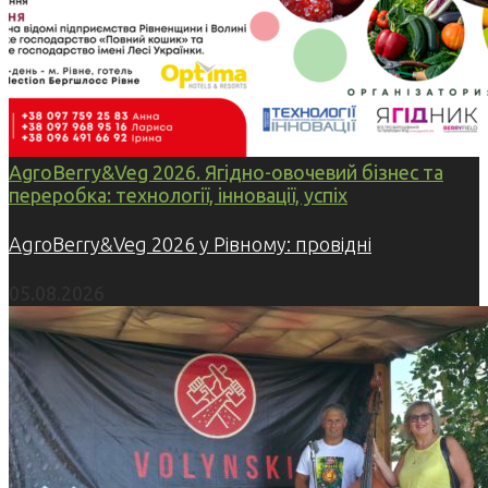
AgroBerry&Veg 2026. Ягідно-овочевий бізнес та
переробка: технології, інновації, успіх
AgroBerry&Veg 2026 у Рівному: провідні
05.08.2026