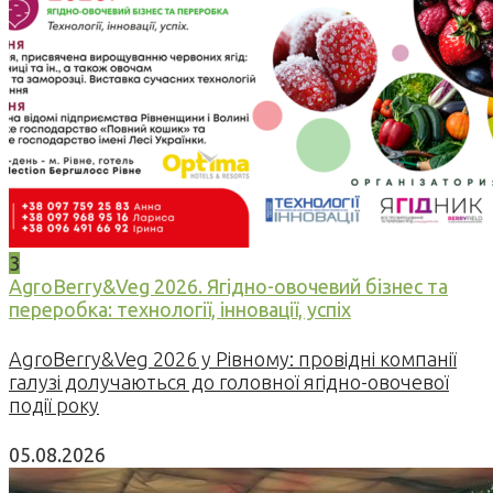
3
AgroBerry&Veg 2026. Ягідно-овочевий бізнес та
переробка: технології, інновації, успіх
AgroBerry&Veg 2026 у Рівному: провідні компанії
галузі долучаються до головної ягідно-овочевої
події року
05.08.2026