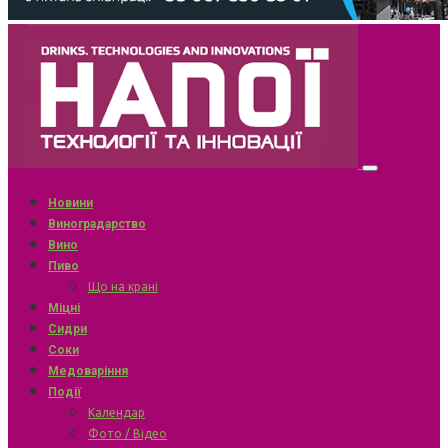
Новини
Виноградарство
Вино
Пиво
Що на крані
Міцні
Сидри
Соки
Медоваріння
Події
Календар
Фото / Відео