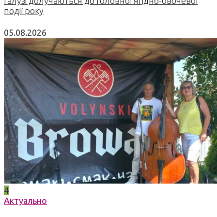
галузі долучаються до головної ягідно-овочевої
події року
05.08.2026
4
Актуально