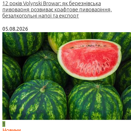
12 років Volynski Browar: як березнівська
пивоварня розвиває крафтове пивоваріння,
безалкогольні напої та експорт
05.08.2026
1
Новини