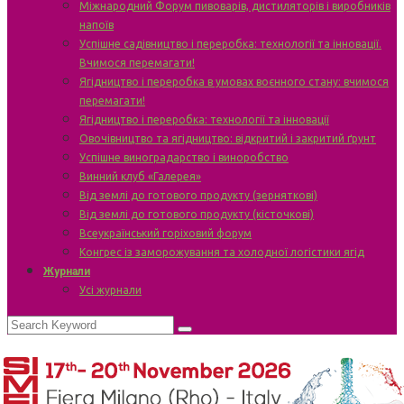
Міжнародний Форум пивоварів, дистиляторів і виробників
напоїв
Успішне садівництво і переробка: технології та інновації.
Вчимося перемагати!
Ягідництво і переробка в умовах воєнного стану: вчимося
перемагати!
Ягідництво і переробка: технології та інновації
Овочівництво та ягідництво: відкритий і закритий ґрунт
Успішне виноградарство і виноробство
Винний клуб «Галерея»
Від землі до готового продукту (зерняткові)
Від землі до готового продукту (кісточкові)
Всеукраїнський горіховий форум
Конгрес із заморожування та холодної логістики ягід
Журнали
Усі журнали