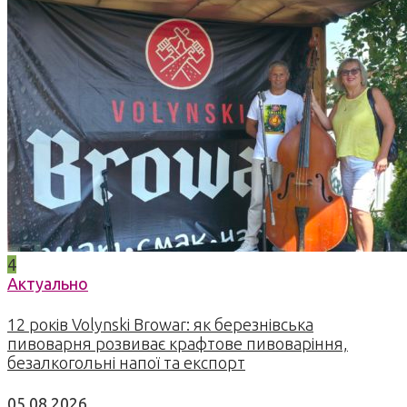
4
Актуально
12 років Volynski Browar: як березнівська
пивоварня розвиває крафтове пивоваріння,
безалкогольні напої та експорт
05.08.2026