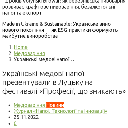
12 років Volynski Browar: як березнівська пивоварня
розвиває крафтове пивоваріння, безалкогольні
напої та експорт
Made in Ukraine & Sustainable: Українське вино
нового покоління — як ESG-практики формують
майбутнє виноробства
Home
Медоваріння
Українські медові напої…
Українські медові напої
презентували в Луцьку на
фестивалі «Професії, що зникають»
Медоваріння
Новини
Журнал «Напої. Технології та Інновації»
25.11.2022
0