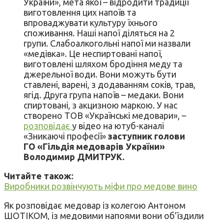
України», мета якої – відродити традиції
виготовлення цих напоїв та
впроваджувати культуру їхнього
споживання. Наші напої діляться на 2
групи. Слабоалкогольні напої ми назвали
«медівка». Це неспиртовані напої,
виготовлені шляхом бродіння меду та
джерельної води. Вони можуть бути
ставлені, варені, з додаванням соків, трав,
ягід. Друга група напоїв – медаки. Вони
спиртовані, з акцизною маркою. У нас
створено ТОВ «Українські медовари», –
розповідає
у відео на ютуб-каналі
«Зникаючі професії»
заступник голови
ГО «Гільдія медоварів України»
Володимир ДМИТРУК.
Читайте також:
Виробники розвінчують міфи про медове вино
Як розповідає медовар із колегою Антоном
ШОТІКОМ, із медовими напоями вони об’їздили