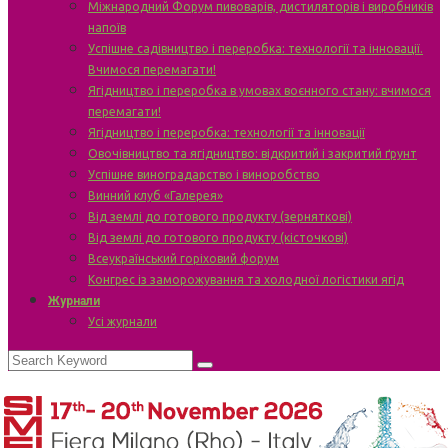
Міжнародний Форум пивоварів, дистиляторів і виробників
напоїв
Успішне садівництво і переробка: технології та інновації.
Вчимося перемагати!
Ягідництво і переробка в умовах воєнного стану: вчимося
перемагати!
Ягідництво і переробка: технології та інновації
Овочівництво та ягідництво: відкритий і закритий ґрунт
Успішне виноградарство і виноробство
Винний клуб «Галерея»
Від землі до готового продукту (зерняткові)
Від землі до готового продукту (кісточкові)
Всеукраїнський горіховий форум
Конгрес із заморожування та холодної логістики ягід
Журнали
Усі журнали