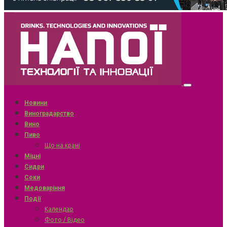
Новини
Виноградарство
Вино
Пиво
Що на крані
Міцні
Сидри
Соки
Медоваріння
Події
Календар
Фото / Відео