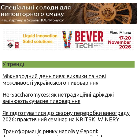
У тренді
Міжнародний день пива: виклики та нові
можливості українського пивоваріння
Не-Saccharomyces: як нетрадиційні дріжджі
змінюють сучасне пивоваріння
Як підготуватися до сезону переробки винограду
2026: практичний семінар на KRITSKI WINERY
Трансформація ринку напоїв у Європі: