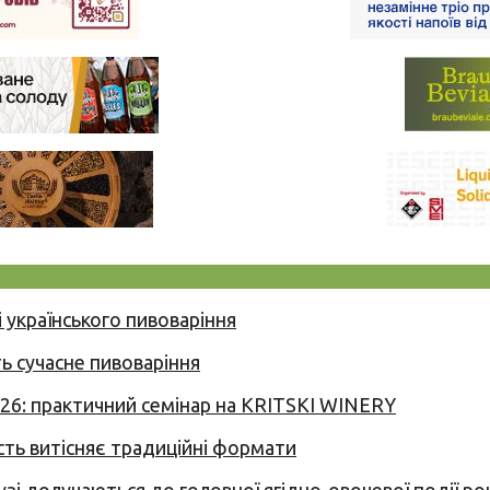
 українського пивоваріння
ь сучасне пивоваріння
026: практичний семінар на KRITSKI WINERY
сть витісняє традиційні формати