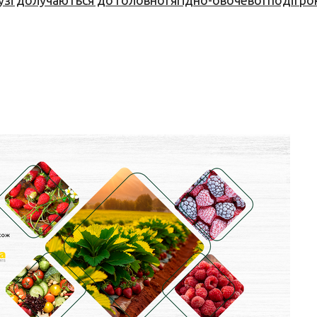
узі долучаються до головної ягідно-овочевої події ро