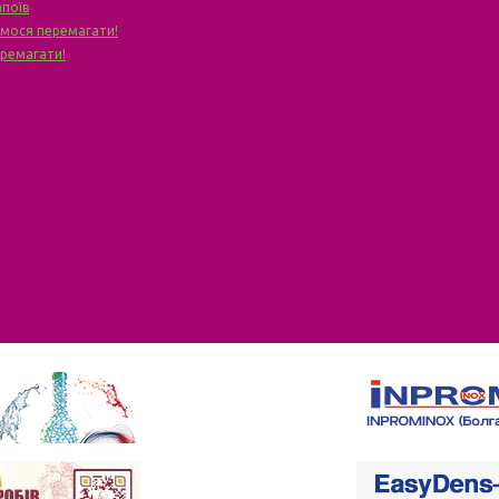
апоїв
чимося перемагати!
еремагати!