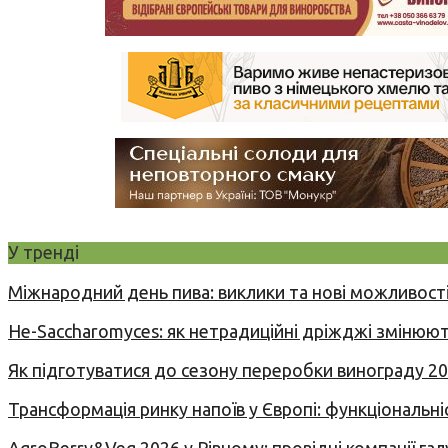
У тренді
Міжнародний день пива: виклики та нові можливості
Не-Saccharomyces: як нетрадиційні дріжджі змінюют
Як підготуватися до сезону переробки винограду 2
Трансформація ринку напоїв у Європі: функціональні