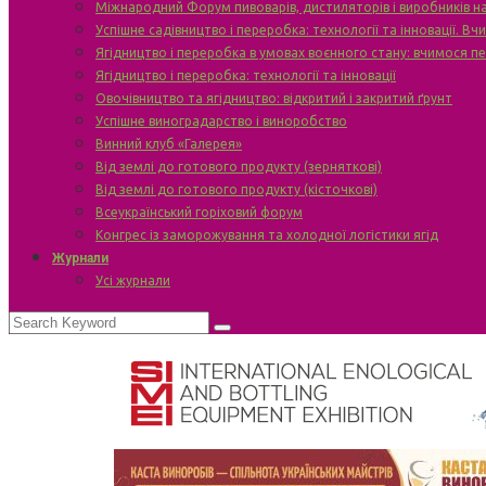
Міжнародний Форум пивоварів, дистиляторів і виробників н
Успішне садівництво і переробка: технології та інновації. В
Ягідництво і переробка в умовах воєнного стану: вчимося п
Ягідництво і переробка: технології та інновації
Овочівництво та ягідництво: відкритий і закритий ґрунт
Успішне виноградарство і виноробство
Винний клуб «Галерея»
Від землі до готового продукту (зерняткові)
Від землі до готового продукту (кісточкові)
Всеукраїнський горіховий форум
Конгрес із заморожування та холодної логістики ягід
Журнали
Усі журнали