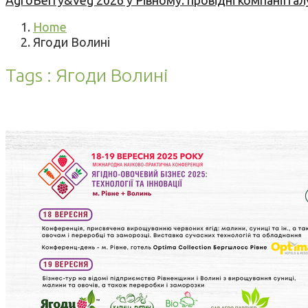
AgroBerry&Veg 2026 у Рівному: провідні компанії гал
Home
Ягоди Волині
Tags : Ягоди Волині