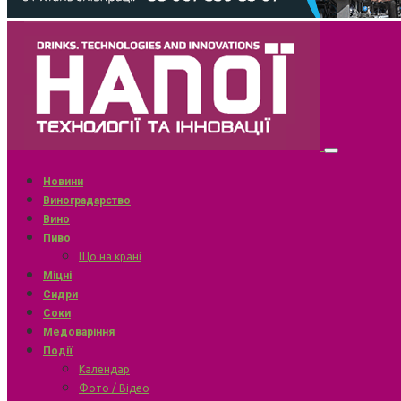
Новини
Виноградарство
Вино
Пиво
Що на крані
Міцні
Сидри
Соки
Медоваріння
Події
Календар
Фото / Відео