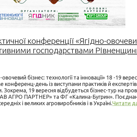
ичної конференції «Ягідно-овочевий 
ктивними господарствами Рівненщин
чевий бізнес: технології та інновації» 18 -19 вересн
 конференц-день із виступами практиків й експертів р
 Зокрема, 19 вересня відбудеться бізнес-тур на прові
САВ АГРО ПАРТНЕР» та ФГ «Калина-Бугрин». Поєднанн
редніх і великих агровиробників і в Україні.
Читати да