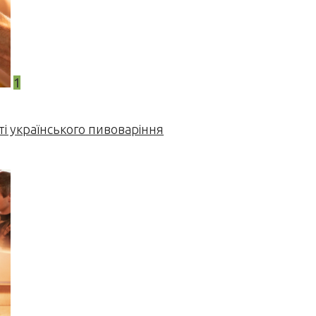
1
і українського пивоваріння