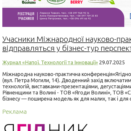
Учасники Міжнародної науково-практ
відправляться у бізнес-тур перспе
Журнал «Напої. Технології та Інновації»
29.07.2025
Міжнародна науково-практична конференція«Ягідно-ово
(вул. Петра Могили, 14). Дводенний захід включатиме
технологій, виставками-презентаціями, дегустаціями.
Рівненщини та Волині - ТОВ «Ягоди Волині», ТОВ «
бізнесу — поширена модель як для малих, так і для се
Реклама