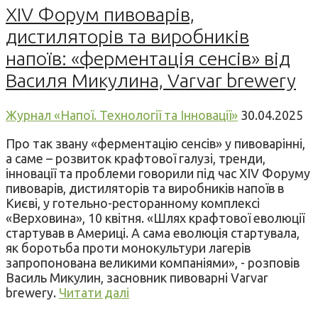
XIV Форум пивоварів,
дистиляторів та виробників
напоїв: «ферментація сенсів» від
Василя Микулина, Varvar brewery
Журнал «Напої. Технології та Інновації»
30.04.2025
Про так звану «ферментацію сенсів» у пивоварінні,
а саме – розвиток крафтової галузі, тренди,
інновації та проблеми говорили під час XIV Форуму
пивоварів, дистиляторів та виробників напоїв в
Києві, у готельно-ресторанному комплексі
«Верховина», 10 квітня. «Шлях крафтової еволюції
стартував в Америці. А сама еволюція стартувала,
як боротьба проти монокультури лагерів
запропонована великими компаніями», - розповів
Василь Микулин, засновник пивоварні Varvar
brewery.
Читати далі