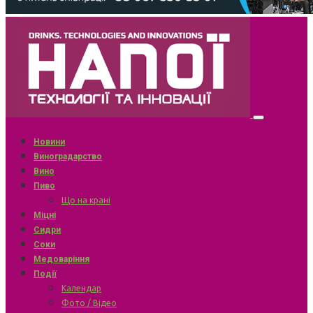
Новини
Виноградарство
Вино
Пиво
Що на крані
Міцні
Сидри
Соки
Медоваріння
Події
Календар
Фото / Відео