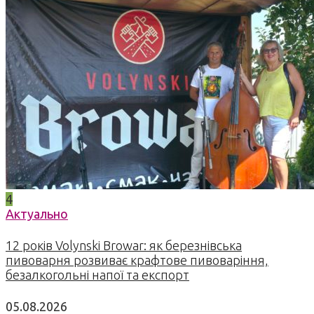
4
Актуально
12 років Volynski Browar: як березнівська
пивоварня розвиває крафтове пивоваріння,
безалкогольні напої та експорт
05.08.2026