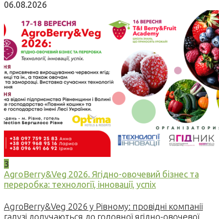
06.08.2026
3
AgroBerry&Veg 2026. Ягідно-овочевий бізнес та
переробка: технології, інновації, успіх
AgroBerry&Veg 2026 у Рівному: провідні компанії
галузі долучаються до головної ягідно-овочевої