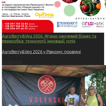
AgroBerry&Veg 2026. Ягідно-овочевий бізнес та
переробка: технології, інновації, успіх
AgroBerry&Veg 2026 у Рівному: провідні
05.08.2026