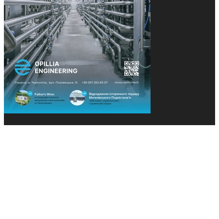
© 2013-2026 Засновники: Конєва К.В., Ящук Н.І.
Назва, концепція та дизайн проєктів медіагрупи
«Технології та Інновації» охороняється Законом
«Про авторське право». Редакція не відповідає за
тексти рекламних оголошень. Думка редакції
може не збігатися з точками зору авторів
публікацій. Передрук – з письмового дозволу
авторів проєкту.