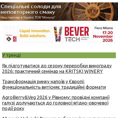
У тренді
Як підготуватися до сезону переробки винограду
2026: практичний семінар на KRITSKI WINERY
Трансформація ринку напоїв у Європі:
функціональність витісняє традиційні формати
AgroBerry&Veg 2026 у Рівному: провідні компанії
галузі долучаються до головної ягідно-овочевої
події року