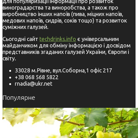
для популяризації інформації про розвиток
виноградарства та виноробства, а також про
виробництво інших напоїв (пива, міцних напоїв,
медових напоїв, сидрів, соків тощо) та розвиток
суміжних галузей.
Сьогодні сайт
techdrinks.info
є універсальним
майданчиком для обміну інформацією і досвідом
представників згаданих галузей України, Європи і
світу.
33028 м.Рівне, вул.Соборна,1 офіс 217
+38 068 568 5822
rnadia@ukr.net
Популярне