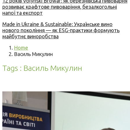
12 років Volynski Browar: як березнівська пивоварня
розвиває крафтове пивоваріння, безалкогольні
напої та експорт
Made in Ukraine & Sustainable: Українське вино
нового покоління — як ESG-практики формують
майбутнє виноробства
Home
Василь Микулин
Tags : Василь Микулин