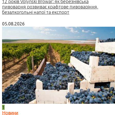
12 років Volynski Browar: як березнівська
пивоварня розвиває крафтове пивоваріння,
безалкогольні напої та експорт
05.08.2026
1
Новини