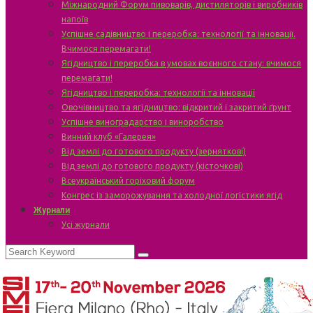
Міжнародний Форум пивоварів, дистиляторів і виробників
напоїв
Успішне садівництво і переробка: технології та інновації.
Вчимося перемагати!
Ягідництво і переробка в умовах воєнного стану: вчимося
перемагати!
Ягідництво і переробка: технології та інновації
Овочівництво та ягідництво: відкритий і закритий ґрунт
Успішне виноградарство і виноробство
Винний клуб «Галерея»
Від землі до готового продукту (зерняткові)
Від землі до готового продукту (кісточкові)
Всеукраїнський горіховий форум
Конгрес із заморожування та холодної логістики ягід
Журнали
Усі журнали