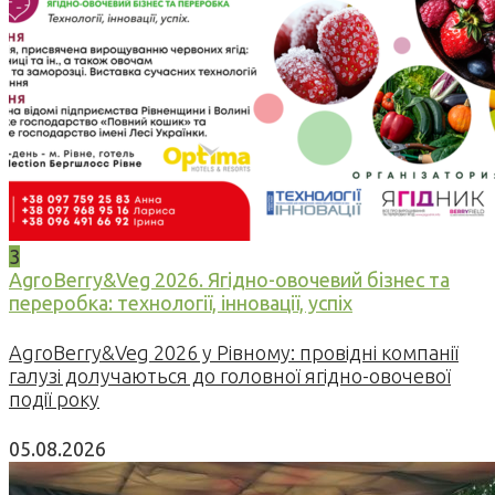
3
AgroBerry&Veg 2026. Ягідно-овочевий бізнес та
переробка: технології, інновації, успіх
AgroBerry&Veg 2026 у Рівному: провідні компанії
галузі долучаються до головної ягідно-овочевої
події року
05.08.2026