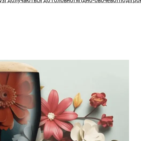
узі долучаються до головної ягідно-овочевої події ро