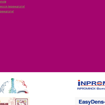
апоїв
чимося перемагати!
еремагати!