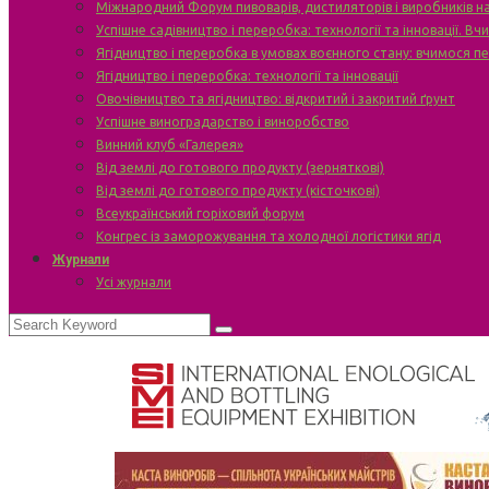
Міжнародний Форум пивоварів, дистиляторів і виробників н
Успішне садівництво і переробка: технології та інновації. В
Ягідництво і переробка в умовах воєнного стану: вчимося п
Ягідництво і переробка: технології та інновації
Овочівництво та ягідництво: відкритий і закритий ґрунт
Успішне виноградарство і виноробство
Винний клуб «Галерея»
Від землі до готового продукту (зерняткові)
Від землі до готового продукту (кісточкові)
Всеукраїнський горіховий форум
Конгрес із заморожування та холодної логістики ягід
Журнали
Усі журнали