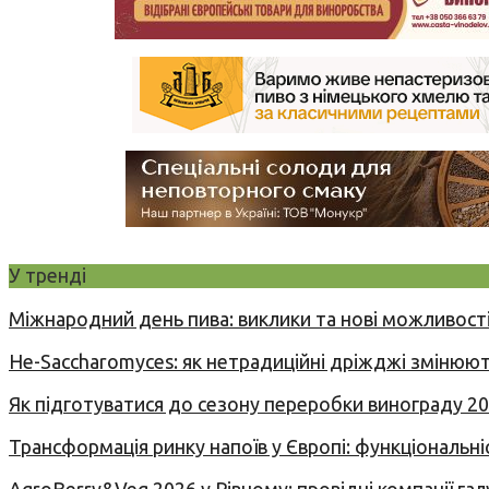
У тренді
Міжнародний день пива: виклики та нові можливості
Не-Saccharomyces: як нетрадиційні дріжджі змінюют
Як підготуватися до сезону переробки винограду 2
Трансформація ринку напоїв у Європі: функціональні