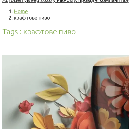
AgroBerry&Veg 2026 у Рівному: провідні компанії гал
Home
крафтове пиво
Tags : крафтове пиво