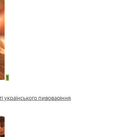
1
і українського пивоваріння