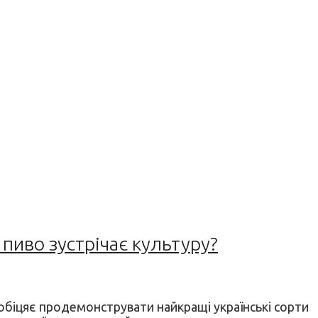
иво зустрічає культуру?
 обіцяє продемонструвати найкращі українські сорти