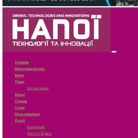
Новини
Виноградарство
Вино
Пиво
Що на крані
Міцні
Сидри
Соки
Медоваріння
Події
Календар
Фото / Відео