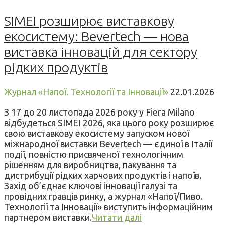
SIMEI розширює виставкову
екосистему: Bevertech — нова
виставка інновацій для сектору
рідких продуктів
Журнал «Напої. Технології та Інновації»
22.01.2026
З 17 до 20 листопада 2026 року у Fiera Milano
відбудеться SIMEI 2026, яка цього року розширює
свою виставкову екосистему запуском нової
міжнародної виставки Bevertech — єдиної в Італії
події, повністю присвяченої технологічним
рішенням для виробництва, пакування та
дистрибуції рідких харчових продуктів і напоїв.
Захід об’єднає ключові інновації галузі та
провідних гравців ринку, а журнал «Напої/Пиво.
Технології та Інновації» виступить інформаційним
партнером виставки.
Читати далі