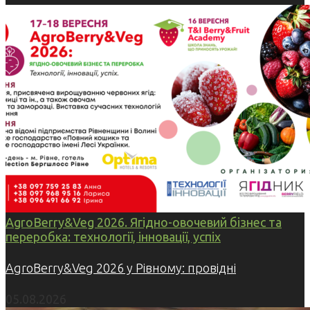
AgroBerry&Veg 2026. Ягідно-овочевий бізнес та
переробка: технології, інновації, успіх
AgroBerry&Veg 2026 у Рівному: провідні
05.08.2026