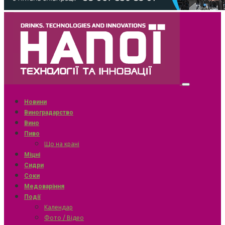
Новини
Виноградарство
Вино
Пиво
Що на крані
Міцні
Сидри
Соки
Медоваріння
Події
Календар
Фото / Відео