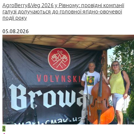
AgroBerry&Veg 2026 у Рівному: провідні компанії
галузі долучаються до головної ягідно-овочевої
події року
05.08.2026
2