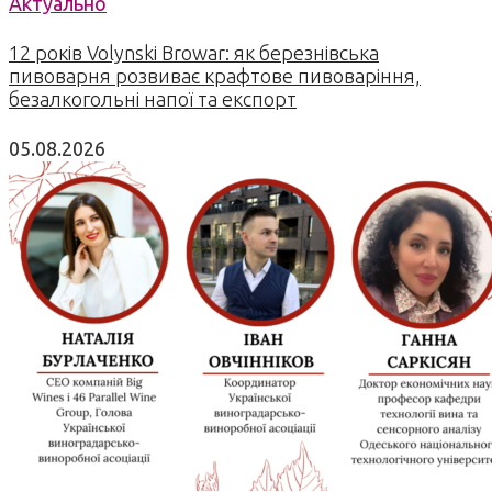
Актуально
12 років Volynski Browar: як березнівська
пивоварня розвиває крафтове пивоваріння,
безалкогольні напої та експорт
05.08.2026