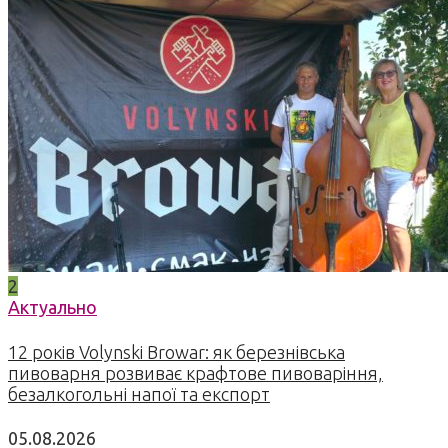
2
Актуально
12 років Volynski Browar: як березнівська
пивоварня розвиває крафтове пивоваріння,
безалкогольні напої та експорт
05.08.2026