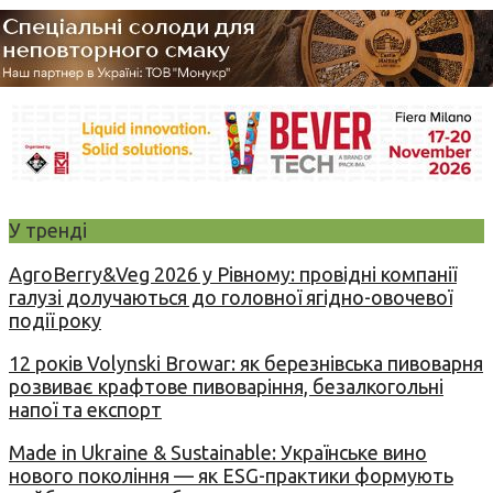
У тренді
AgroBerry&Veg 2026 у Рівному: провідні компанії
галузі долучаються до головної ягідно-овочевої
події року
12 років Volynski Browar: як березнівська пивоварня
розвиває крафтове пивоваріння, безалкогольні
напої та експорт
Made in Ukraine & Sustainable: Українське вино
нового покоління — як ESG-практики формують