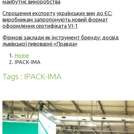
майбутнє виноробства
Спрощення експорту українських вин до ЄС:
виробникам запропонують новий формат
оформлення сертифіката VI-1
Фірмові заклади як інструмент бренду: досвід
львівської пивоварні «Правда»
Home
IPACK-IMA
Tags : IPACK-IMA