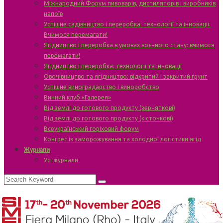
Міжнародний Форум пивоварів, дистиляторів і виробників
напоїв
Успішне садівництво і переробка: технології та інновації.
Вчимося перемагати!
Ягідництво і переробка в умовах воєнного стану: вчимося
перемагати!
Ягідництво і переробка: технології та інновації
Овочівництво та ягідництво: відкритий і закритий ґрунт
Успішне виноградарство і виноробство
Винний клуб «Галерея»
Від землі до готового продукту (зерняткові)
Від землі до готового продукту (кісточкові)
Всеукраїнський горіховий форум
Конгрес із заморожування та холодної логістики ягід
Журнали
Усі журнали