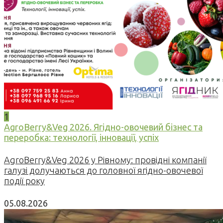
1
AgroBerry&Veg 2026. Ягідно-овочевий бізнес та
переробка: технології, інновації, успіх
AgroBerry&Veg 2026 у Рівному: провідні компанії
галузі долучаються до головної ягідно-овочевої
події року
05.08.2026