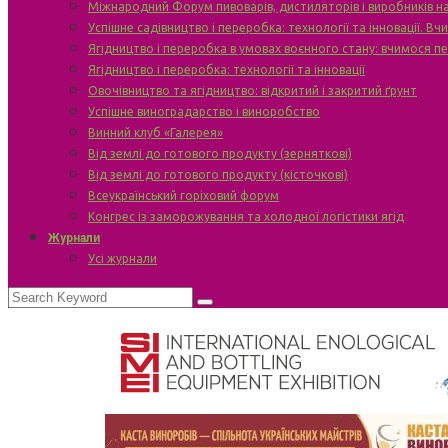
Міжнародний Форум пивоварів, дистиляторів і виробників н
Успішне садівництво і переробка: технології та інновації. В
Ягідництво і переробка в умовах воєнного стану: вчимося п
Ягідництво і переробка: технології та інновації
Овочівництво та ягідництво: відкритий і закритий ґрунт
Успішне виноградарство і виноробство
Винний клуб «Галерея»
Від землі до готового продукту (зерняткові)
Від землі до готового продукту (кісточкові)
Всеукраїнський горіховий форум
Конгрес із заморожування та холодної логістики ягід
Журнали
Усі журнали