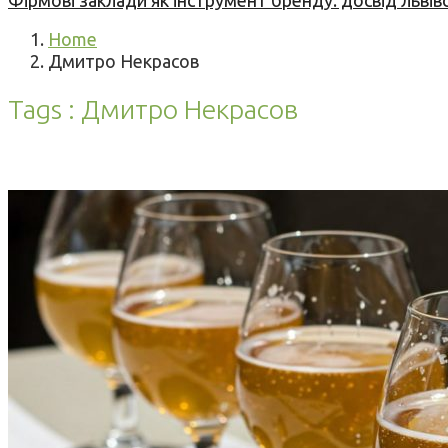
Фірмові заклади як інструмент бренду: досвід львів
Home
Дмитро Некрасов
Tags : Дмитро Некрасов