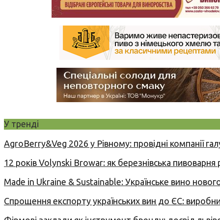
У тренді
AgroBerry&Veg 2026 у Рівному: провідні компанії гал
12 років Volynski Browar: як березнівська пивоварня
Made in Ukraine & Sustainable: Українське вино но
Спрощення експорту українських вин до ЄС: вироб