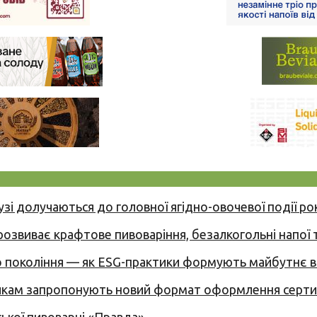
узі долучаються до головної ягідно-овочевої події ро
 розвиває крафтове пивоваріння, безалкогольні напої 
вого покоління — як ESG-практики формують майбутнє
никам запропонують новий формат оформлення сертиф