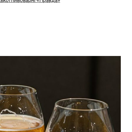
ської пивоварні «Правда»