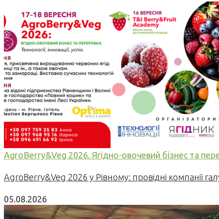
AgroBerry&Veg 2026. Ягідно-овочевий бізнес та переро
AgroBerry&Veg 2026 у Рівному: провідні компанії гал
05.08.2026