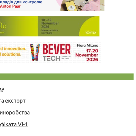
ку
та експорт
 виноробства
іката VI-1