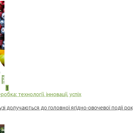
1
бка: технології, інновації, успіх
узі долучаються до головної ягідно-овочевої події ро