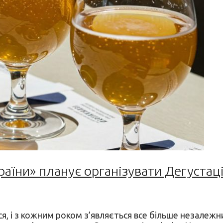
раїни» планує організувати Дегустац
я, і з кожним роком з’являється все більше незалежни