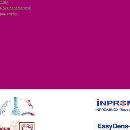
апоїв
чимося перемагати!
еремагати!