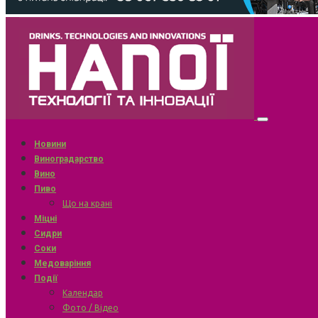
Новини
Виноградарство
Вино
Пиво
Що на крані
Міцні
Сидри
Соки
Медоваріння
Події
Календар
Фото / Відео