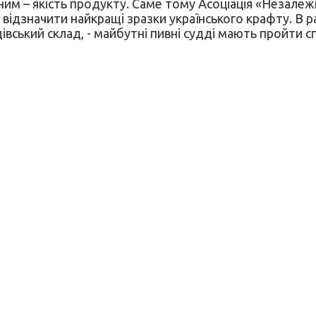
м – якість продукту. Саме тому Асоціація «Незалежн
 відзначити найкращі зразки українського крафту. В 
івський склад, - майбутні пивні судді мають пройти с