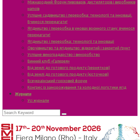
Міжнародний Форум пивоварів, дистиляторів і виробників
напоїв
Успішне садівництво і переробка: технології та інновації.
Вчимося перемагати!
Ягідництво і переробка в умовах воєнного стану: вчимося
перемагати!
Ягідництво і переробка: технології та інновації
Овочівництво та ягідництво: відкритий і закритий ґрунт
Успішне виноградарство і виноробство
Винний клуб «Галерея»
Від землі до готового продукту (зерняткові)
Від землі до готового продукту (кісточкові)
Всеукраїнський горіховий форум
Конгрес із заморожування та холодної логістики ягід
Журнали
Усі журнали