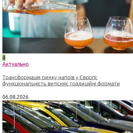
4
Актуально
Трансформація ринку напоїв у Європі:
функціональність витісняє традиційні формати
06.08.2026