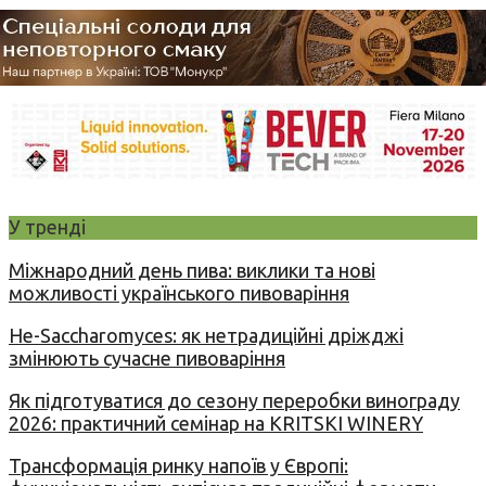
У тренді
Міжнародний день пива: виклики та нові
можливості українського пивоваріння
Не-Saccharomyces: як нетрадиційні дріжджі
змінюють сучасне пивоваріння
Як підготуватися до сезону переробки винограду
2026: практичний семінар на KRITSKI WINERY
Трансформація ринку напоїв у Європі: