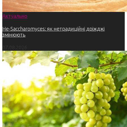
Актуально
Не-Saccharomyces: як нетрадиційні дріжджі
змінюють
07.08.2026