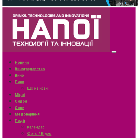
Новини
Виноградарство
Вино
Пиво
Що на крані
Міцні
Сидри
Соки
Медоваріння
Події
Календар
Фото / Відео