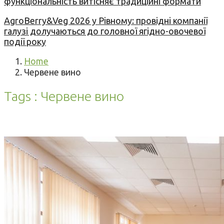
функціональність витісняє традиційні формати
AgroBerry&Veg 2026 у Рівному: провідні компанії
галузі долучаються до головної ягідно-овочевої
події року
Home
Червене вино
Tags : Червене вино