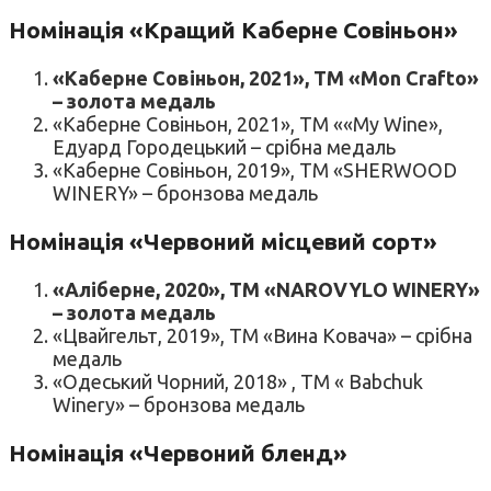
Номінація «Кращий Каберне Совіньон»
«Каберне Совіньон, 2021», ТМ «Mon Crafto»
– золота медаль
«Каберне Совіньон, 2021», ТМ ««My Wine»,
Едуард Городецький – срібна медаль
«Каберне Совіньон, 2019», ТМ «SHERWOOD
WINERY» – бронзова медаль
Номінація «Червоний місцевий сорт»
«Аліберне, 2020», ТМ «NAROVYLO WINERY»
– золота медаль
«Цвайгельт, 2019», ТМ «Вина Ковача» – срібна
медаль
«Одеський Чорний, 2018» , ТМ « Babchuk
Winery» – бронзова медаль
Номінація «Червоний бленд»