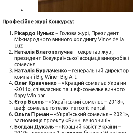
Професійне журі Конкурсу:
Рікардо Нуньєс
– Голова журі, Президент
Міжнародного винного холдингу Vinos de la
Luz
Наталія Благополучна
– секретар журі,
президент Всеукраїнської асоціації виноробів і
сомельє
Наталія Бурлаченко
– генеральний директор
компанії Big Wine- Big Art
Олег Кравченко
– «Кращий сомельє України
-2011», співвласник та шеф-сомельє винного
бару Win bar
Єгор Бєлов
– «Український сомельє – 2018»,
шеф-сомельє готелю Inercontinental
Ольга Гірман
– «Український сомельє – 2021»,
засновниця проекту «Винні вечорниці»
Богдан Дукаль
– «Кращий кавіст України –
2019», директор 2-х винних бутиків Winetime