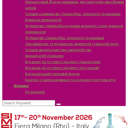
Міжнародний Форум пивоварів, дистиляторів і виробників
напоїв
Успішне садівництво і переробка: технології та інновації.
Вчимося перемагати!
Ягідництво і переробка в умовах воєнного стану: вчимося
перемагати!
Ягідництво і переробка: технології та інновації
Овочівництво та ягідництво: відкритий і закритий ґрунт
Успішне виноградарство і виноробство
Винний клуб «Галерея»
Від землі до готового продукту (зерняткові)
Від землі до готового продукту (кісточкові)
Всеукраїнський горіховий форум
Конгрес із заморожування та холодної логістики ягід
Журнали
Усі журнали