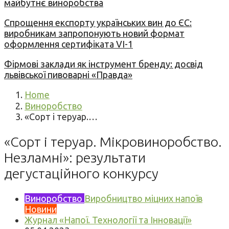
майбутнє виноробства
Спрощення експорту українських вин до ЄС:
виробникам запропонують новий формат
оформлення сертифіката VI-1
Фірмові заклади як інструмент бренду: досвід
львівської пивоварні «Правда»
Home
Виноробство
«Сорт і теруар.…
«Сорт і теруар. Мікровиноробство.
Незламні»: результати
дегустаційного конкурсу
Виноробство
Виробництво міцних напоїв
Новини
Журнал «Напої. Технології та Інновації»