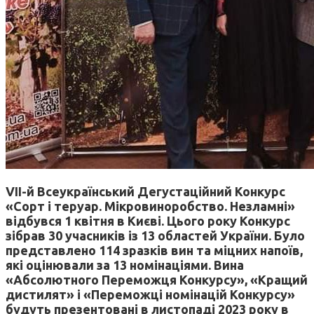
VIІ-й Всеукраїнський Дегустаційний Конкурс
«Сорт і теруар. Мікровиноробство. Незламні»
відбувся 1 квітня в Києві. Цього року Конкурс
зібрав 30 учасників із 13 областей України. Було
представлено 114 зразків вин та міцних напоїв,
які оцінювали за 13 номінаціями. Вина
«Абсолютного Переможця Конкурсу», «Кращий
дистилят» і «Переможці номінацій Конкурсу»
будуть презентовані в листопаді 2023 року в