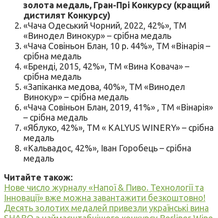
золота медаль, Гран-Прі Конкурсу (кращий
дистилят Конкурсу)
«Чача Одеський Чорний, 2022, 42%», ТМ
«Винодел Винокур» – срібна медаль
«Чача Совіньон Блан, 10 р. 44%», ТМ «Вінарія –
срібна медаль
«Бренді, 2015, 42%», ТМ «Вина Ковача» –
срібна медаль
«Запіканка медова, 40%», ТМ «Винодел
Винокур» – срібна медаль
«Чача Совіньон Блан, 2019, 41%» , ТМ «Вінарія»
– срібна медаль
«Яблуко, 42%», ТМ « KALYUS WINERY» – срібна
медаль
«Кальвадос, 42%», Іван Горобець – срібна
медаль
Читайте також:
Нове число журналу «Напої & Пиво. Технології та
Інновації» вже можна завантажити безкоштовно!
Десять золотих медалей привезли українські вина