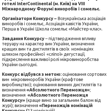
готелі InterContinental (м. Київ) на VIII
Міжнародному Форумі виноробів і сомельє.
Організатори
Конкурсу –
Всеукраїнська асоціація
виноробів і сомельє, Асоціація кавістів України,
Перша в Україні Школа сомельє «Майстер-клас».
Завдання Конкурсу
– підтвердження впливу
теруару на характер вин України, визначення
кращих вин та дистилятів в своїх номінаціях
шляхом професійної «сліпої» дегустації,
підкреслення важливої ролі мікровиноробства
України сьогодні.
Конкурс відбувся з метою:
оцінювання сортових
вин мікровиноробів України (крафтове
виробництво); оцінювання винних дистилятів та
визначення
«Абсолютного Переможця»
;
визначення
«Абсолютного Переможця
Конкурсу»
(краще вино за загальним балом від
журі); визначення
«Переможців номінацій
Конкурсу» (
13 номінацій).