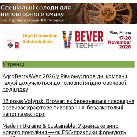
У тренді
AgroBerry&Veg 2026 у Рівному: провідні компанії
галузі долучаються до головної ягідно-овочевої
події року
12 років Volynski Browar: як березнівська пивоварня
розвиває крафтове пивоваріння, безалкогольні
напої та експорт
Made in Ukraine & Sustainable: Українське вино
нового покоління — як ESG-практики формують