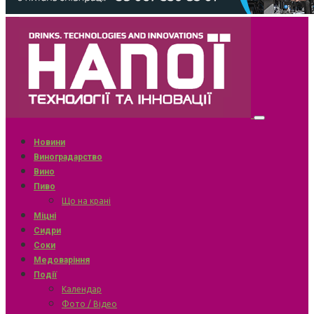
Новини
Виноградарство
Вино
Пиво
Що на крані
Міцні
Сидри
Соки
Медоваріння
Події
Календар
Фото / Відео