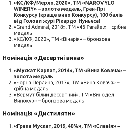
«КС/КФ/Мерло, 2020», ТМ «NAROVYLO
WINERY» – золота медаль, Гран-Прі
Конкурсу (краще вино Конкурсу), 100 балів
від Голови журі Рікардо Нуньєса!
«Grand Admiral, 2018», ТМ «46 Parallel» – срібна
медаль
«КС/КФ, 2020», ТМ «Вінарія» – бронзова
медаль
Номінація «Десертні вина»
«Мускат Карпат, 2014», ТМ «Вина Ковача» –
золота медаль
«Чорна Перлина, 2017», ТМ «Вина Ковача» –
срібна медаль
«Вермут білий десертний», ТМ «Винодел
Винокур» – бронзова медаль
Номінація «Дистиляти»
«Грапа Мускат, 2019, 40%», ТМ «Славія» –