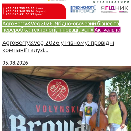
AgroBerry&Veg 2026. Ягідно-овочевий бізнес та
переробка: технології, інновації, успіх
Актуально
AgroBerry&Veg 2026 у Рівному: провідні
компанії галузі...
05.08.2026