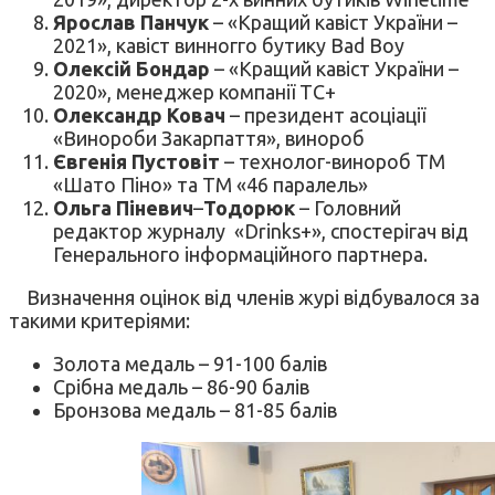
Ярослав Панчук
– «Кращий кавіст України –
2021», кавіст винногго бутику Bad Boy
Олексій Бондар
– «Кращий кавіст України –
2020», менеджер компанії ТС+
Олександр Ковач
– президент асоціації
«Винороби Закарпаття», винороб
Євгенія Пустовіт
– технолог-винороб ТМ
«Шато Піно» та ТМ «46 паралель»
Ольга Піневич
–
Тодорюк
– Головний
редактор журналу «Drinks+», спостерігач від
Генерального інформаційного партнера.
Визначення оцінок від членів журі відбувалося за
такими критеріями:
Золота медаль – 91-100 балів
Срібна медаль – 86-90 балів
Бронзова медаль – 81-85 балів