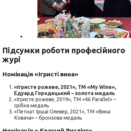
Підсумки роботи професійного
журі
Номінація «Ігристі вина»
«Ігристе рожеве, 2021», ТМ «My Wine»,
Едуард Городецький – золота медаль
«Ігристе рожеве, 2019», ТМ «46 Parallel» –
срібна медаль
«Петнат Іршаі Олевер, 2021», ТМ «Вина
Ковача» – бронзова медаль
Номінація « Кращий Рислінг»