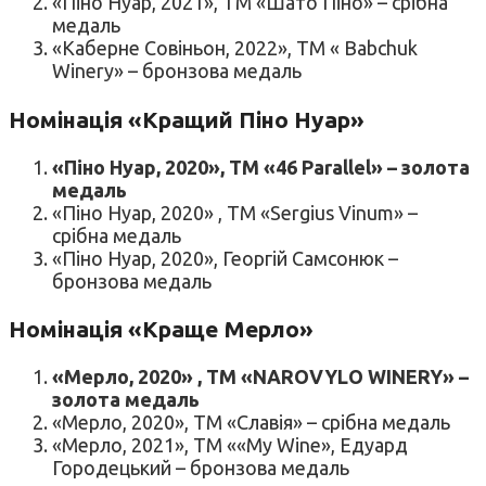
«Піно Нуар, 2021», ТМ «Шато Піно» – срібна
медаль
«Каберне Совіньон, 2022», ТМ « Babchuk
Winery» – бронзова медаль
Номінація «Кращий Піно Нуар»
«Піно Нуар, 2020», ТМ «46 Parallel» – золота
медаль
«Піно Нуар, 2020» , ТМ «Sergius Vinum» –
срібна медаль
«Піно Нуар, 2020», Георгій Самсонюк –
бронзова медаль
Номінація «Краще Мерло»
«Мерло, 2020» , ТМ «NAROVYLO WINERY» –
золота медаль
«Мерло, 2020», ТМ «Славія» – срібна медаль
«Мерло, 2021», ТМ ««My Wine», Едуард
Городецький – бронзова медаль