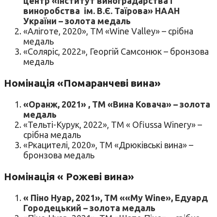
центр «Інститут виноградарства і
виноробства ім. В.Є. Таїрова»
НААН
України
– золота медаль
«Аліготе, 2020», ТМ «Wine Valley» – срібна
медаль
«Соляріс, 2022», Георгій Самсонюк – бронзова
медаль
Номінація «Помаранчеві вина»
«Оранж, 2021» , ТМ «Вина Ковача» – золота
медаль
«Тельті-Курук, 2022», ТМ « Ofiussa Winery» –
срібна медаль
«Ркацителі, 2020», ТМ «Дрюківські вина» –
бронзова медаль
Номінація « Рожеві вина»
« Піно Нуар, 2021», ТМ ««My Wine», Едуард
Городецький – золота медаль