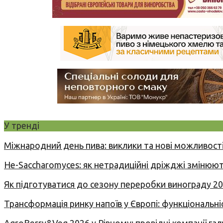
У тренді
Міжнародний день пива: виклики та нові можливості
Не-Saccharomyces: як нетрадиційні дріжджі змінюют
Як підготуватися до сезону переробки винограду 2
Трансформація ринку напоїв у Європі: функціональні