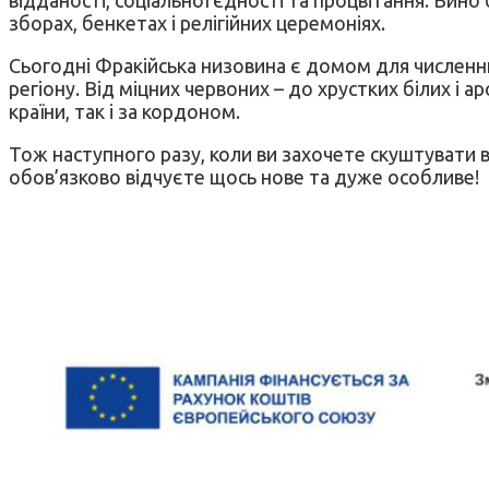
зборах, бенкетах і релігійних церемоніях.
Сьогодні Фракійська низовина є домом для численних
регіону. Від міцних червоних – до хрустких білих і 
країни, так і за кордоном.
Тож наступного разу, коли ви захочете скуштувати в
обов’язково відчуєте щось нове та дуже особливе!