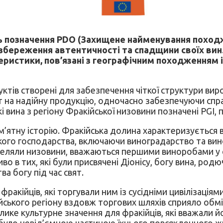
ть позначення PDO (Захищене найменування походж
збереження автентичності та спадщини своїх вин.
ктеристики, пов’язані з географічним походження
ів створені для забезпечення чіткої структури виро
 на надійну продукцію, одночасно забезпечуючи спра
і вина з регіону Фракійської низовини позначені PGI,
ам’ятну історію. Фракійська долина характеризується
ького господарства, включаючи виноградарство та ви
селяли низовини, вважаються першими виноробами у св
во в тих, які були присвячені Діонісу, богу вина, родю
а богу під час свят.
акійців, які торгували ним із сусідніми цивілізаціями
йського регіону вздовж торгових шляхів сприяло обм
лике культурне значення для фракійців, які вважали й
 було невід’ємною частиною їхнього повсякденного жит