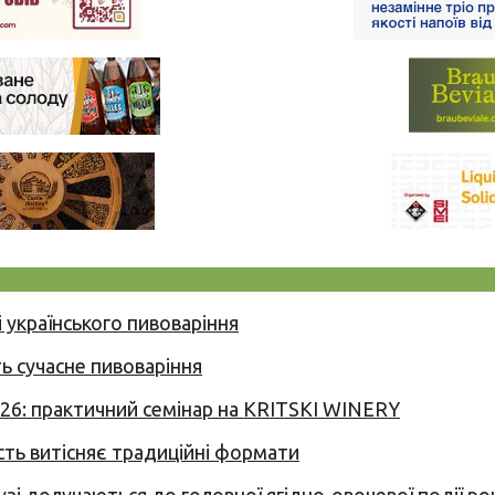
 українського пивоваріння
ь сучасне пивоваріння
026: практичний семінар на KRITSKI WINERY
сть витісняє традиційні формати