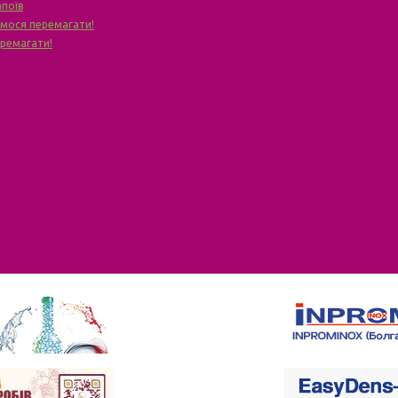
апоїв
чимося перемагати!
еремагати!