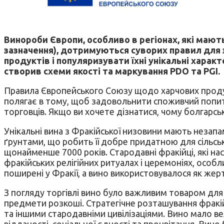
Винороби Європи, особливо в регіонах, які маю
зазначення), дотримуються суворих правил для 
продуктів і популяризувати їхні унікальні хара
створив схеми якості та маркування PDO та PGI.
Правила Європейського Союзу щодо харчових продукт
полягає в тому, щоб задовольнити споживчий попит
торговців. Якщо ви хочете дізнатися, чому болгарськ
Унікальні вина з Фракійської низовини мають незап
ґрунтами, що робить її добре придатною для сільс
щонайменше 7000 років. Стародавні фракійці, які на
фракійських релігійних ритуалах і церемоніях, особли
поширені у Фракії, а вино використовувалося як жертв
З погляду торгівлі вино було важливим товаром для фр
предмети розкоші. Стратегічне розташування фракі
та іншими стародавніми цивілізаціями. Вино мало ве
відданості, соціальної єдності та процвітання. Вино