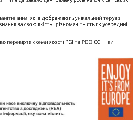
анітні вина, які відображають унікальний теруар
нання за свою якість і різноманітність як усередині
о перевірте схеми якості PGI та PDO ЄС – і ви