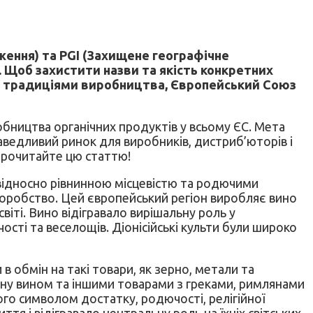
ення) та PGI (Захищене географічне
 Щоб захистити назви та якість конкретних
м і традиціями виробництва, Європейський Союз
бництва органічних продуктів у всьому ЄС. Мета
ведливий ринок для виробників, дистриб’юторів і
 прочитайте цю статтю!
 відносно рівнинною місцевістю та родючими
норобство. Цей європейський регіон виробляє вино
іті. Вино відігравало вирішальну роль у
чості та веселощів. Діонісійські культи були широко
 в обмін на такі товари, як зерно, метали та
іну вином та іншими товарами з греками, римлянами
ого символом достатку, родючості, релігійної
тя і відігравало центральну роль на їхніх світських