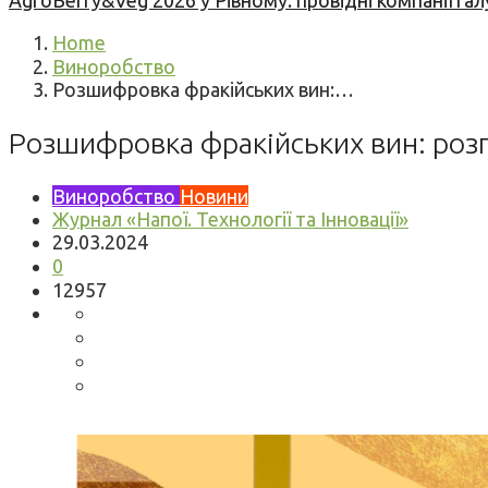
AgroBerry&Veg 2026 у Рівному: провідні компанії гал
Home
Виноробство
Розшифровка фракійських вин:…
Розшифровка фракійських вин: роз
Виноробство
Новини
Журнал «Напої. Технології та Інновації»
29.03.2024
0
12957