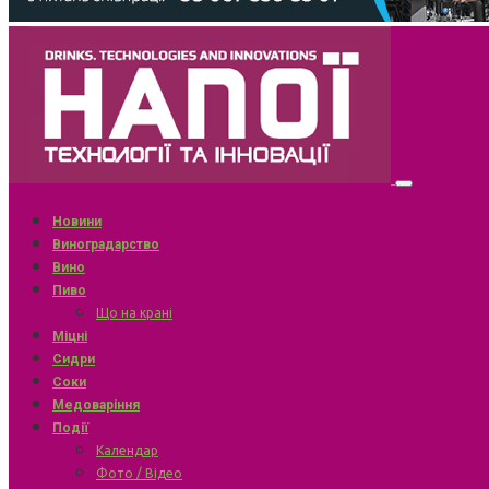
Новини
Виноградарство
Вино
Пиво
Що на крані
Міцні
Сидри
Соки
Медоваріння
Події
Календар
Фото / Відео