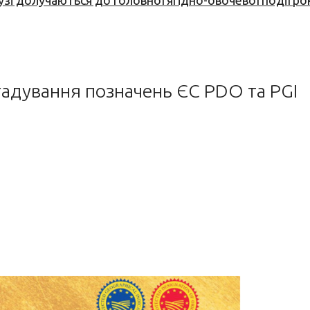
узі долучаються до головної ягідно-овочевої події ро
гадування позначень ЄС PDO та PGI