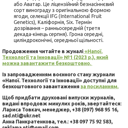
або Аватар. Це ліцензійний безнасіннєвий
сорт винограду з оригінальною формою
ягоди, селекції IFG (International Fruit
Genetics), Каліфорнія, Six. Термін
дозрівання – ранньосередній (третя
декада-кінець серпня). Грона середні,
циліндроконічні, середньої щільності.
Продовження читайте в жуналі
«Напої.
Технології та Інновації» №1 (2023 р.), який
можна завантажити безкоштовно.
Із запровадженням воєнного стану журнали
«Напої. Технології та Інновації» доступні для
безкоштовного завантаження
за посиланням.
Щоб придбати друковані випуски журналів,
видані впродовж минулих років, звертайтеся:
Лариса Товкач, менеджер, +38 (097) 968 95 16,
sad.nti@ukr.net
Анна Панкратенкова, тел.: +38 097 75 92 583,
reklama.nti@gmail.com