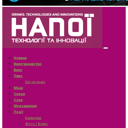
Новини
Виноградарство
Вино
Пиво
Що на крані
Міцні
Сидри
Соки
Медоваріння
Події
Календар
Фото / Відео