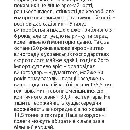
показники не лише врожайності,
ранньостиглості, стійкості до хвороб, але
й морозовитривалості та зимостійкості, –
розповідає садівник. – У галузі
виноробства я працюю вже приблизно 5–
6 років, але ситуацію на ринку та серед
колег вивчаю й моніторю давно. Так, за
останні 20 років валове виробництво
винограду в українських господарствах
скоротилося майже вдвічі, тоді як його
імпорт суттєво зріс, – розповідає
виноградар. – Вдумайтеся, майже 30
років тому загальні площі насаджень
винограду в нашій країні сягали 175,5 тис.
гектарів. Нині ж вони зменшилися до
критичного рівня – 39,9 тис. гектарів. Не
тішить і врожайність кущів: середня
врожайність виноградників по Україні –
11,5 тонни з гектара. Наші закордонні
колеги можуть збирати в кілька разів
більший врожай.