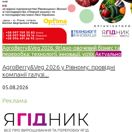
AgroBerry&Veg 2026. Ягідно-овочевий бізнес та
переробка: технології, інновації, успіх
Актуально
AgroBerry&Veg 2026 у Рівному: провідні
компанії галузі...
05.08.2026
Реклама