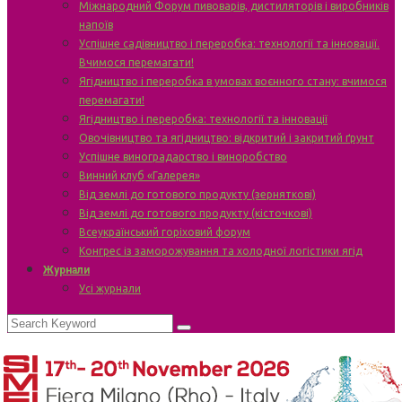
Міжнародний Форум пивоварів, дистиляторів і виробників
напоїв
Успішне садівництво і переробка: технології та інновації.
Вчимося перемагати!
Ягідництво і переробка в умовах воєнного стану: вчимося
перемагати!
Ягідництво і переробка: технології та інновації
Овочівництво та ягідництво: відкритий і закритий ґрунт
Успішне виноградарство і виноробство
Винний клуб «Галерея»
Від землі до готового продукту (зерняткові)
Від землі до готового продукту (кісточкові)
Всеукраїнський горіховий форум
Конгрес із заморожування та холодної логістики ягід
Журнали
Усі журнали