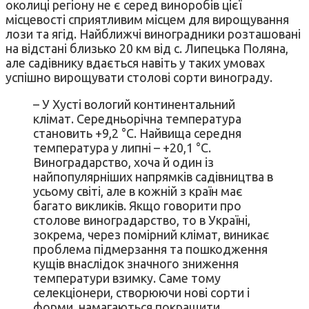
околиці регіону не є серед виноробів цієї
місцевості сприятливим місцем для вирощування
лози та ягід. Найближчі виноградники розташовані
на відстані близько 20 км від с. Липецька Поляна,
але садівнику вдається навіть у таких умовах
успішно вирощувати столові сорти винограду.
– У Хусті вологий континентальний
клімат. Середньорічна температура
становить +9,2 °C. Найвища середня
температура у липні – +20,1 °C.
Виноградарство, хоча й один із
найпопулярніших напрямків садівництва в
усьому світі, але в кожній з країн має
багато викликів. Якщо говорити про
столове виноградарство, то в Україні,
зокрема, через помірний клімат, виникає
проблема підмерзання та пошкодження
кущів внаслідок значного зниження
температури взимку. Саме тому
селекціонери, створюючи нові сорти і
форми, намагаються покращити