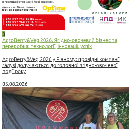
3
AgroBerry&Veg 2026. Ягідно-овочевий бізнес та
переробка: технології, інновації, успіх
AgroBerry&Veg 2026 у Рівному: провідні компанії
галузі долучаються до головної ягідно-овочевої
події року
05.08.2026