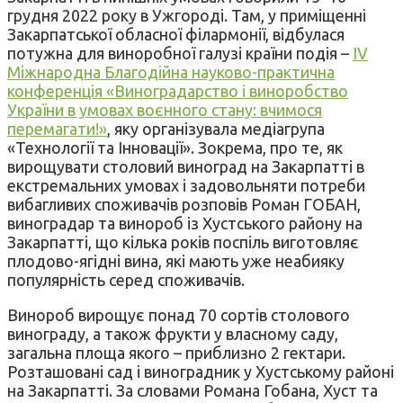
грудня 2022 року в Ужгороді. Там, у приміщенні
Закарпатської обласної філармонії, відбулася
потужна для виноробної галузі країни подія –
IV
Міжнародна Благодійна науково-практична
конференція «Виноградарство і виноробство
України в умовах воєнного стану: вчимося
перемагати!»
, яку організувала медіагрупа
«Технології та Інновації». Зокрема, про те, як
вирощувати столовий виноград на Закарпатті в
екстремальних умовах і задовольняти потреби
вибагливих споживачів розповів Роман ГОБАН,
виноградар та винороб із Хустського району на
Закарпатті, що кілька років поспіль виготовляє
плодово-ягідні вина, які мають уже неабияку
популярність серед споживачів.
Винороб вирощує понад 70 сортів столового
винограду, а також фрукти у власному саду,
загальна площа якого – приблизно 2 гектари.
Розташовані сад і виноградник у Хустському районі
на Закарпатті. За словами Романа Гобана, Хуст та