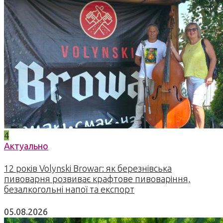
4
Актуально
12 років Volynski Browar: як березнівська
пивоварня розвиває крафтове пивоваріння,
безалкогольні напої та експорт
05.08.2026