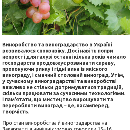
Виноробство та виноградарство в Україні
розвивалося споконвіку. Досі навіть попри
непрості для галузі останні кілька років чимало
господарств продовжує розвивати справу,
пропонуючи ринку і гідні вина із якісного
винограду, і смачний столовий виноград. Утім,
у сучасному виноградарстві та виноробстві
важливо не стільки дотримуватися традицій,
скільки працювати за сучасними технологіями.
І пам’ятати, що мистецтво вирощувати та
переробляти виноград – це, насамперед,
творчість.
Про стан виноробства й виноградарства на
Закарпатті в нинішніх умовах говорили 15–16