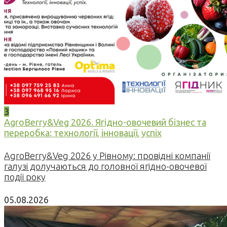
3
AgroBerry&Veg 2026. Ягідно-овочевий бізнес та
переробка: технології, інновації, успіх
AgroBerry&Veg 2026 у Рівному: провідні компанії
галузі долучаються до головної ягідно-овочевої
події року
05.08.2026