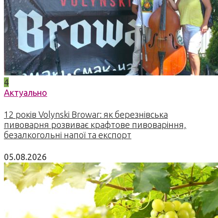
4
Актуально
12 років Volynski Browar: як березнівська
пивоварня розвиває крафтове пивоваріння,
безалкогольні напої та експорт
05.08.2026