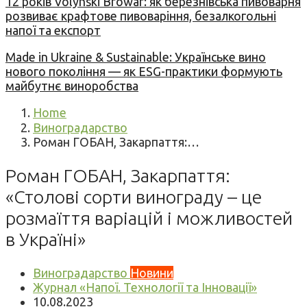
12 років Volynski Browar: як березнівська пивоварня
розвиває крафтове пивоваріння, безалкогольні
напої та експорт
Made in Ukraine & Sustainable: Українське вино
нового покоління — як ESG-практики формують
майбутнє виноробства
Home
Виноградарство
Роман ГОБАН, Закарпаття:…
Роман ГОБАН, Закарпаття:
«Столові сорти винограду – це
розмаїття варіацій і можливостей
в Україні»
Виноградарство
Новини
Журнал «Напої. Технології та Інновації»
10.08.2023