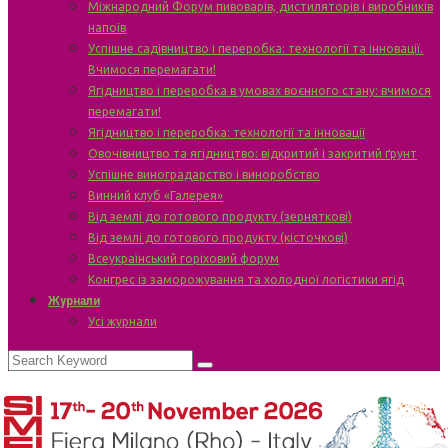
Міжнародний Форум пивоварів, дистиляторів і виробників
напоїв
Успішне садівництво і переробка: технології та інновації.
Вчимося перемагати!
Ягідництво і переробка в умовах воєнного стану: вчимося
перемагати!
Ягідництво і переробка: технології та інновації
Овочівництво та ягідництво: відкритий і закритий ґрунт
Успішне виноградарство і виноробство
Винний клуб «Галерея»
Від землі до готового продукту (зерняткові)
Від землі до готового продукту (кісточкові)
Всеукраїнський горіховий форум
Конгрес із заморожування та холодної логістики ягід
Журнали
Усі журнали