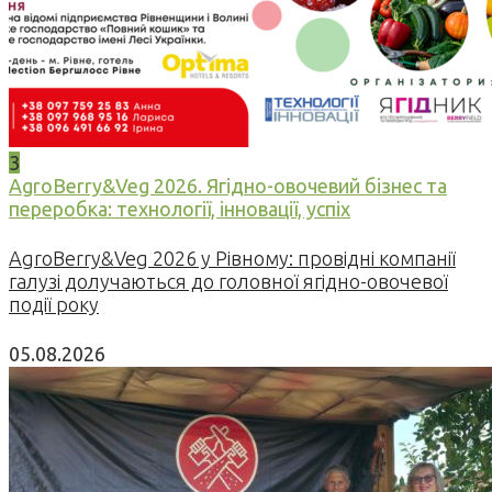
3
AgroBerry&Veg 2026. Ягідно-овочевий бізнес та
переробка: технології, інновації, успіх
AgroBerry&Veg 2026 у Рівному: провідні компанії
галузі долучаються до головної ягідно-овочевої
події року
05.08.2026