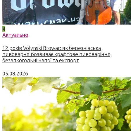
4
Актуально
12 років Volynski Browar: як березнівська
пивоварня розвиває крафтове пивоваріння,
безалкогольні напої та експорт
05.08.2026