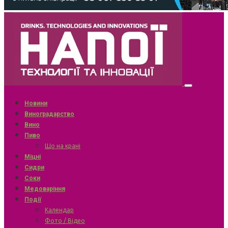
Новини
Виноградарство
Вино
Пиво
Що на крані
Міцні
Сидри
Соки
Медоваріння
Події
Календар
Фото / Відео