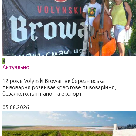
4
Актуально
12 років Volynski Browar: як березнівська
пивоварня розвиває крафтове пивоваріння,
безалкогольні напої та експорт
05.08.2026