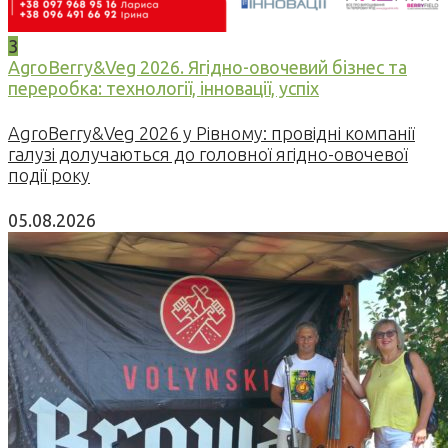
3
AgroBerry&Veg 2026. Ягідно-овочевий бізнес та
переробка: технології, інновації, успіх
AgroBerry&Veg 2026 у Рівному: провідні компанії
галузі долучаються до головної ягідно-овочевої
події року
05.08.2026