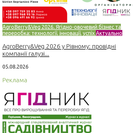
AgroBerry&Veg 2026. Ягідно-овочевий бізнес та
переробка: технології, інновації, успіх
Актуально
AgroBerry&Veg 2026 у Рівному: провідні
компанії галузі...
05.08.2026
Реклама