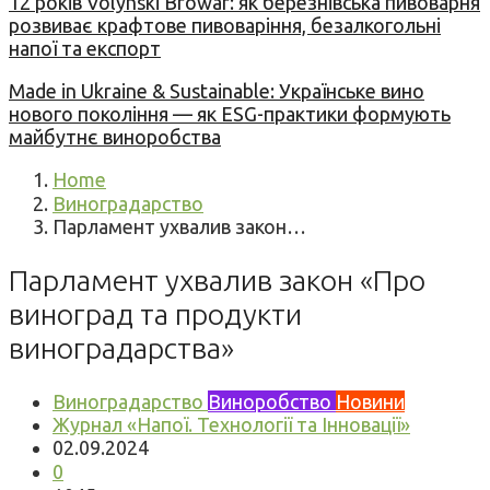
12 років Volynski Browar: як березнівська пивоварня
розвиває крафтове пивоваріння, безалкогольні
напої та експорт
Made in Ukraine & Sustainable: Українське вино
нового покоління — як ESG-практики формують
майбутнє виноробства
Home
Виноградарство
Парламент ухвалив закон…
Парламент ухвалив закон «Про
виноград та продукти
виноградарства»
Виноградарство
Виноробство
Новини
Журнал «Напої. Технології та Інновації»
02.09.2024
0