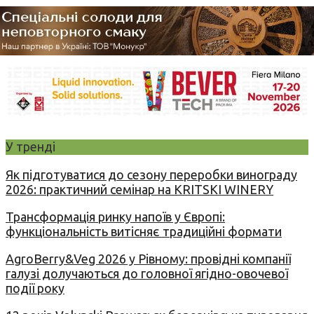
У тренді
Як підготуватися до сезону переробки винограду
2026: практичний семінар на KRITSKI WINERY
Трансформація ринку напоїв у Європі:
функціональність витісняє традиційні формати
AgroBerry&Veg 2026 у Рівному: провідні компанії
галузі долучаються до головної ягідно-овочевої
події року