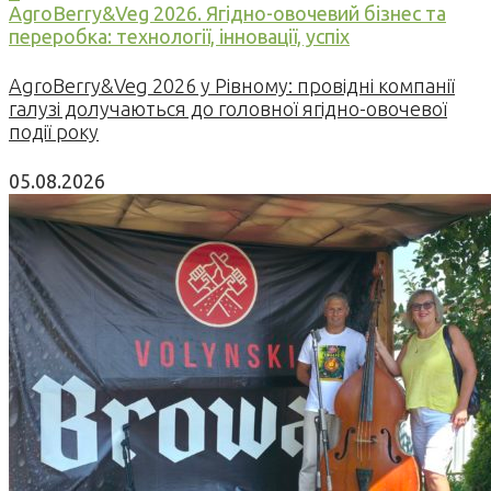
AgroBerry&Veg 2026. Ягідно-овочевий бізнес та
переробка: технології, інновації, успіх
AgroBerry&Veg 2026 у Рівному: провідні компанії
галузі долучаються до головної ягідно-овочевої
події року
05.08.2026