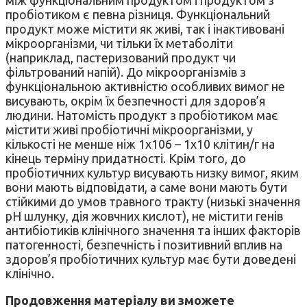
пробіотиком є певна різниця. Функціональний
продукт може містити як живі, так і інактивовані
мікроорганізми, чи тільки їх метаболіти
(наприклад, пастеризований продукт чи
фільтрований напій). До мікроорганізмів з
функціональною активністю особливих вимог не
висувають, окрім їх безпечності для здоров’я
людини. Натомість продукт з пробіотиком має
містити живі пробіотичні мікроорганізми, у
кількості не менше ніж 1х106 – 1х10 клітин/г на
кінець терміну придатності. Крім того, до
пробіотичних культур висувають низку вимог, яким
вони мають відповідати, а саме вони мають бути
стійкими до умов травного тракту (низькі значення
рН шлунку, дія жовчних кислот), не містити генів
антибіотиків клінічного значення та інших факторів
патогенності, безпечність і позитивний вплив на
здоров’я пробіотичних культур має бути доведені
клінічно.
Продовження матеріалу ви зможете