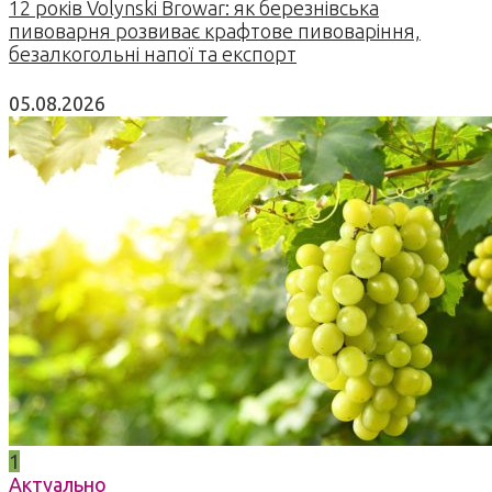
12 років Volynski Browar: як березнівська
пивоварня розвиває крафтове пивоваріння,
безалкогольні напої та експорт
05.08.2026
1
Актуально