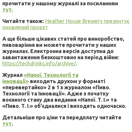
прочитати у нашому журналі за посиланням
тут.
Читайте також:
Heather House Brewery презентує
оновлений проєкт
А ще більше цікавих статей про виноробство,
пивоваріння ви можете прочитати у наших
журналах. Електронна версія доступна до
завантаження безкоштовно на період війни:
https://techdrinks.info/archive/
.
Журнал
«Напої. Технології та
Інновації»
виходить друком у форматі
«перевертайко» 2 в 1 з журналом «Пиво.
Технології та Інновації». Адже з початку
воєнного стану два видання «Напої. Т. І.» та
«Пиво. Т. І.» об’єдналися і виходять одночасно.
Детальніше про ціни та передплату читайте
тут
.