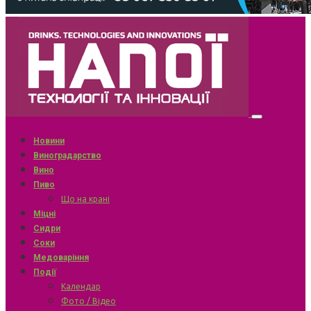
Новини
Виноградарство
Вино
Пиво
Що на крані
Міцні
Сидри
Соки
Медоваріння
Події
Календар
Фото / Відео