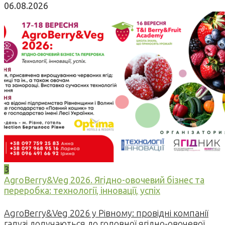
06.08.2026
3
AgroBerry&Veg 2026. Ягідно-овочевий бізнес та
переробка: технології, інновації, успіх
AgroBerry&Veg 2026 у Рівному: провідні компанії
галузі долучаються до головної ягідно-овочевої