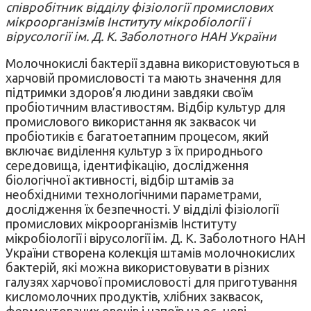
співробітник відділу фізіології промислових
мікроорганізмів Інституту мікробіології і
вірусології ім. Д. К. Заболотного НАН України
Молочнокислі бактерії здавна використовуються в
харчовій промисловості та мають значення для
підтримки здоров’я людини завдяки своїм
пробіотичним властивостям. Відбір культур для
промислового використання як заквасок чи
пробіотиків є багатоетапним процесом, який
включає виділення культур з їх природнього
середовища, ідентифікацію, дослідження
біологічної активності, відбір штамів за
необхідними технологічними параметрами,
дослідження їх безпечності. У відділі фізіології
промислових мікроорганізмів Інституту
мікробіології і вірусології ім. Д. К. Заболотного НАН
України створена колекція штамів молочнокислих
бактерій, які можна використовувати в різних
галузях харчової промисловості для приготування
кисломолочних продуктів, хлібних заквасок,
ферментованих овочів і напоїв на ос- нові