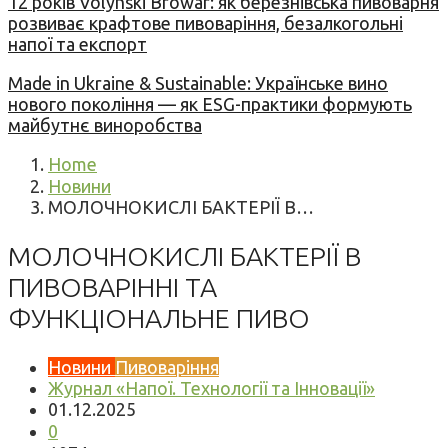
12 років Volynski Browar: як березнівська пивоварня
розвиває крафтове пивоваріння, безалкогольні
напої та експорт
Made in Ukraine & Sustainable: Українське вино
нового покоління — як ESG-практики формують
майбутнє виноробства
Home
Новини
МОЛОЧНОКИСЛІ БАКТЕРІЇ В…
МОЛОЧНОКИСЛІ БАКТЕРІЇ В
ПИВОВАРІННІ ТА
ФУНКЦІОНАЛЬНЕ ПИВО
Новини
Пивоваріння
Журнал «Напої. Технології та Інновації»
01.12.2025
0