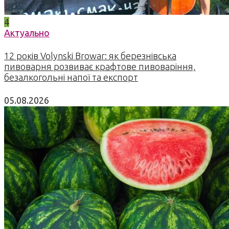
4
Актуально
12 років Volynski Browar: як березнівська
пивоварня розвиває крафтове пивоваріння,
безалкогольні напої та експорт
05.08.2026