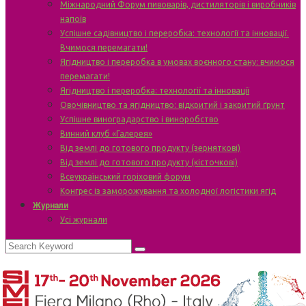
Міжнародний Форум пивоварів, дистиляторів і виробників
напоїв
Успішне садівництво і переробка: технології та інновації.
Вчимося перемагати!
Ягідництво і переробка в умовах воєнного стану: вчимося
перемагати!
Ягідництво і переробка: технології та інновації
Овочівництво та ягідництво: відкритий і закритий ґрунт
Успішне виноградарство і виноробство
Винний клуб «Галерея»
Від землі до готового продукту (зерняткові)
Від землі до готового продукту (кісточкові)
Всеукраїнський горіховий форум
Конгрес із заморожування та холодної логістики ягід
Журнали
Усі журнали