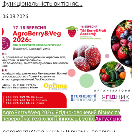
функціональність витісняє...
06.08.2026
AgroBerry&Veg 2026. Ягідно-овочевий бізнес та
переробка: технології, інновації, успіх
Актуально
AgroBerry&Veg 2026 у Рівному: провідні