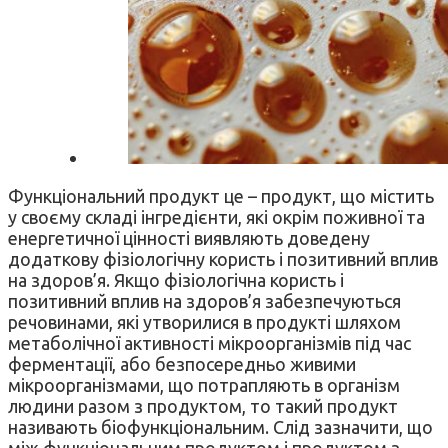
Функціональний продукт це – продукт, що містить
у своєму складі інгредієнти, які окрім поживної та
енергетичної цінності виявляють доведену
додаткову фізіологічну користь і позитивний вплив
на здоров’я. Якщо фізіологічна користь і
позитивний вплив на здоров’я забезпечуються
речовинами, які утворилися в продукті шляхом
метаболічної активності мікроорганізмів під час
ферментації, або безпосередньо живими
мікроорганізмами, що потрапляють в організм
людини разом з продуктом, то такий продукт
називають біофункціональним. Слід зазначити, що
між функціональним продуктом і продуктом з