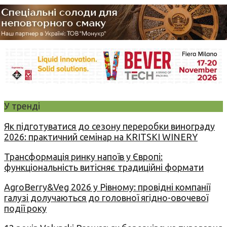
У тренді
Як підготуватися до сезону переробки винограду
2026: практичний семінар на KRITSKI WINERY
Трансформація ринку напоїв у Європі:
функціональність витісняє традиційні формати
AgroBerry&Veg 2026 у Рівному: провідні компанії
галузі долучаються до головної ягідно-овочевої
події року