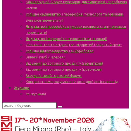
Міжнародний Форум пивоварів, дистиляторів і виробників
напоїв
Успішне садівництво і переробка: технології та інновації.
Вчимося перемагати!
Ягідництво і переробка в умовах воєнного стану: вчимося
перемагати!
Ягідництво і переробка: технології та інновації
Овочівництво та ягідництво: відкритий і закритий ґрунт
Успішне виноградарство і виноробство
Винний клуб «Галерея»
Від землі до готового продукту (зерняткові)
Від землі до готового продукту (кісточкові)
Всеукраїнський горіховий форум
Конгрес із заморожування та холодної логістики ягід
Журнали
Усі журнали