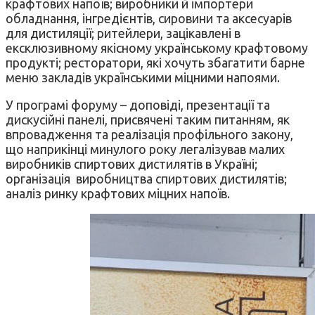
крафтових напоїв; виробники й імпортери
обладнання, інгредієнтів, сировини та аксесуарів
для дистиляції; ритейлери, зацікавлені в
ексклюзивному якісному українському крафтовому
продукті; ресторатори, які хочуть збагатити барне
меню закладів українськими міцними напоями.
У програмі форуму – доповіді, презентації та
дискусійні панелі, присвячені таким питанням, як
впровадження та реалізація профільного закону,
що наприкінці минулого року легалізував малих
виробників спиртових дистилятів в Україні;
організація виробництва спиртових дистилятів;
аналіз ринку крафтових міцних напоїв.