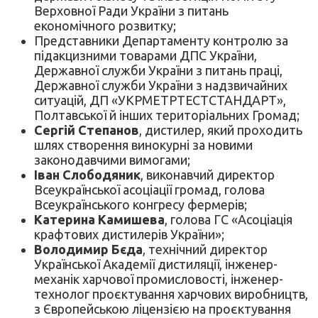
Верховної Ради України з питань
економічного розвитку;
Представники Департаменту контролю за
підакцизними товарами ДПС України,
Державної служби України з питань праці,
Державної служби України з надзвичайних
ситуацій, ДП «УКРМЕТРТЕСТСТАНДАРТ»,
Полтавської й інших територіальних Громад;
Сергій Степанов
, дистилер, який проходить
шлях створення винокурні за новими
законодавчими вимогами;
Іван Слободяник
, виконавчий директор
Всеукраїнської асоціації громад, голова
Всеукраїнського конгресу фермерів;
Катерина Камишева
, голова ГС «Асоціація
крафтових дистилерів України»;
Володимир Бєда
, технічний директор
Української Академії дистиляції, інженер-
механік харчової промисловості, інженер-
технолог проєктування харчових виробництв,
з Європейською ліцензією на проєктування