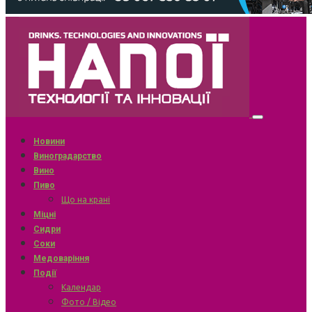
Новини
Виноградарство
Вино
Пиво
Що на крані
Міцні
Сидри
Соки
Медоваріння
Події
Календар
Фото / Відео