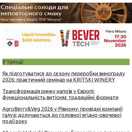
У тренді
Як підготуватися до сезону переробки винограду
2026: практичний семінар на KRITSKI WINERY
Трансформація ринку напоїв у Європі:
функціональність витісняє традиційні формати
AgroBerry&Veg 2026 у Рівному: провідні компанії
галузі долучаються до головної ягідно-овочевої
події року