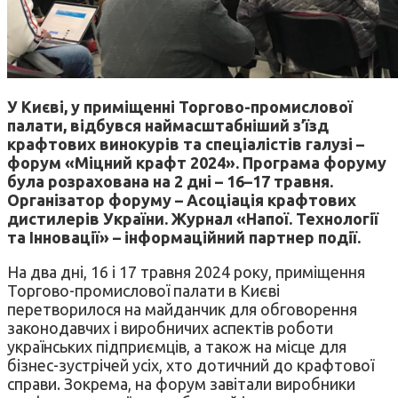
У Києві, у приміщенні Торгово-промислової
палати, відбувся наймасштабніший з’їзд
крафтових винокурів та спеціалістів галузі –
форум «Міцний крафт 2024». Програма форуму
була розрахована на 2 дні – 16–17 травня.
Організатор форуму – Асоціація крафтових
дистилерів України. Журнал «Напої. Технології
та Інновації» – інформаційний партнер події.
На два дні, 16 і 17 травня 2024 року, приміщення
Торгово-промислової палати в Києві
перетворилося на майданчик для обговорення
законодавчих і виробничих аспектів роботи
українських підприємців, а також на місце для
бізнес-зустрічей усіх, хто дотичний до крафтової
справи. Зокрема, на форум завітали виробники