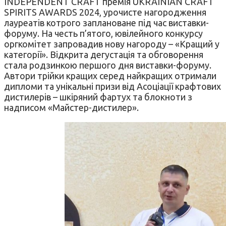
INDEPENDENT CRAFT премія UKRAINIAN CRAFT
SPIRITS AWARDS 2024, урочисте нагородження
лауреатів котрого заплановане під час виставки-
форуму. На честь п’ятого, ювілейного конкурсу
оргкомітет запровадив нову нагороду – «Кращий у
категорії». Відкрита дегустація та обговорення
стала родзинкою першого дня виставки-форуму.
Автори трійки кращих серед найкращих отримали
дипломи та унікальні призи від Асоціації крафтових
дистилерів – шкіряний фартух та блокноти з
надписом «Майстер-дистилер».