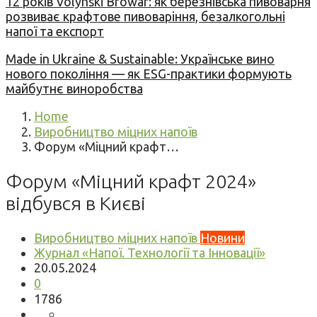
12 років Volynski Browar: як березнівська пивоварня
розвиває крафтове пивоваріння, безалкогольні
напої та експорт
Made in Ukraine & Sustainable: Українське вино
нового покоління — як ESG-практики формують
майбутнє виноробства
Home
Виробництво міцних напоїв
Форум «Міцний крафт…
Форум «Міцний крафт 2024»
відбувся в Києві
Виробництво міцних напоїв
Новини
Журнал «Напої. Технології та Інновації»
20.05.2024
0
1786