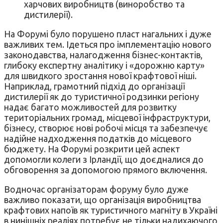
харчових виробництв (виноробство та
дистилерії).
На Форумі було порушено пласт нагальних і дуже
важливих тем. Ідеться про імплементацію нового
законодавства, налагодження бізнес-контактів,
глибоку експертну аналітику і «дорожню карту»
для швидкого зростання нової крафтової ніші.
Наприклад, грамотний підхід до організації
дистилерії як до туристичної родзинки регіону
надає багато можливостей для розвитку
територіальних громад, місцевої інфраструктури,
бізнесу, створює нові робочі місця та забезпечує
надійне надходження податків до місцевого
бюджету. На Форумі розкрити цей аспект
допомогли колеги з Ірландії, що доєдналися до
обговорення за допомогою прямого включення.
Водночас організаторам форуму було дуже
важливо показати, що організація виробництва
крафтових напоїв як туристичного магніту в Україні
в нинішніх реаліях потребує не тільки надихаючого