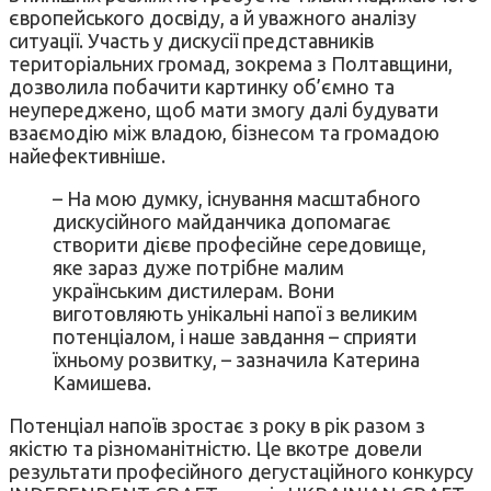
європейського досвіду, а й уважного аналізу
ситуації. Участь у дискусії представників
територіальних громад, зокрема з Полтавщини,
дозволила побачити картинку об’ємно та
неупереджено, щоб мати змогу далі будувати
взаємодію між владою, бізнесом та громадою
найефективніше.
– На мою думку, існування масштабного
дискусійного майданчика допомагає
створити дієве професійне середовище,
яке зараз дуже потрібне малим
українським дистилерам. Вони
виготовляють унікальні напої з великим
потенціалом, і наше завдання – сприяти
їхньому розвитку, – зазначила Катерина
Камишева.
Потенціал напоїв зростає з року в рік разом з
якістю та різноманітністю. Це вкотре довели
результати професійного дегустаційного конкурсу