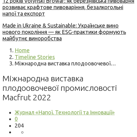
12 років Volynski Browar: як березнівська пивоварня
розвиває крафтове пивоваріння, безалкогольні
напої та експорт
Made in Ukraine & Sustainable: Українське вино
нового покоління — як ESG-практики формують
майбутнє виноробства
Home
Timeline Stories
Міжнародна виставка плодоовочевої…
Міжнародна виставка
плодоовочевої промисловості
Macfrut 2022
Журнал «Напої. Технології та Інновації»
0
204