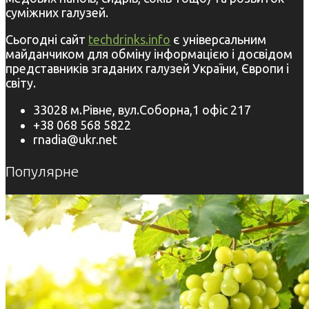
суміжних галузей.
Сьогодні сайт
techdrinks.info
є універсальним
майданчиком для обміну інформацією і досвідом
представників згаданих галузей України, Європи і
світу.
33028 м.Рівне, вул.Соборна,1 офіс 217
+38 068 568 5822
rnadia@ukr.net
Популярне