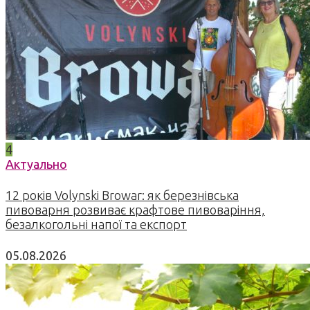
4
Актуально
12 років Volynski Browar: як березнівська
пивоварня розвиває крафтове пивоваріння,
безалкогольні напої та експорт
05.08.2026