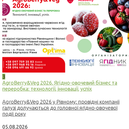
3
AgroBerry&Veg 2026. Ягідно-овочевий бізнес та
переробка: технології, інновації, успіх
AgroBerry&Veg 2026 у Рівному: провідні компанії
галузі долучаються до головної ягідно-овочевої
події року
05.08.2026