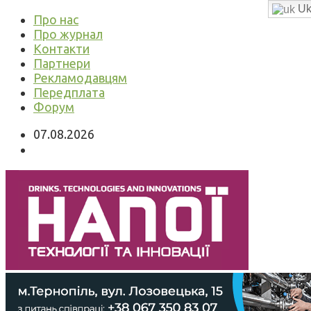
Uk
Про нас
Про журнал
Контакти
Партнери
Рекламодавцям
Передплата
Форум
07.08.2026