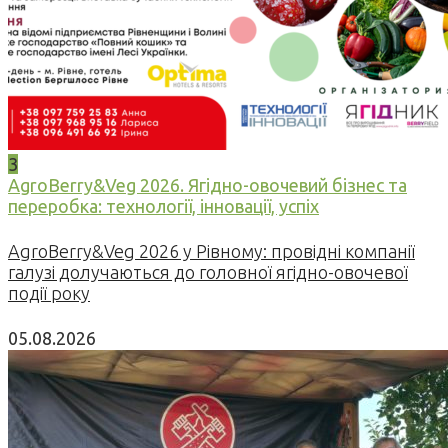
3
AgroBerry&Veg 2026. Ягідно-овочевий бізнес та
переробка: технології, інновації, успіх
AgroBerry&Veg 2026 у Рівному: провідні компанії
галузі долучаються до головної ягідно-овочевої
події року
05.08.2026