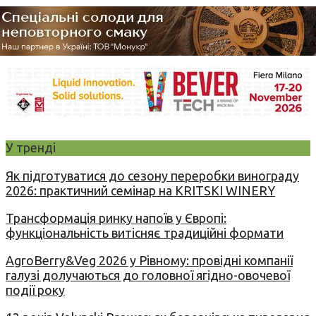
У тренді
Як підготуватися до сезону переробки винограду
2026: практичний семінар на KRITSKI WINERY
Трансформація ринку напоїв у Європі:
функціональність витісняє традиційні формати
AgroBerry&Veg 2026 у Рівному: провідні компанії
галузі долучаються до головної ягідно-овочевої
події року