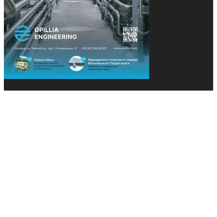
© 2013-2026 Засновники: Конєва К.В., Ящук Н.І.
Назва, концепція та дизайн проєктів медіагрупи
«Технології та Інновації» охороняється Законом
«Про авторське право». Редакція не відповідає за
тексти рекламних оголошень. Думка редакції
може не збігатися з точками зору авторів
публікацій. Передрук – з письмового дозволу
авторів проєкту.