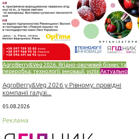
AgroBerry&Veg 2026. Ягідно-овочевий бізнес та
переробка: технології, інновації, успіх
Актуально
AgroBerry&Veg 2026 у Рівному: провідні
компанії галузі...
05.08.2026
Реклама