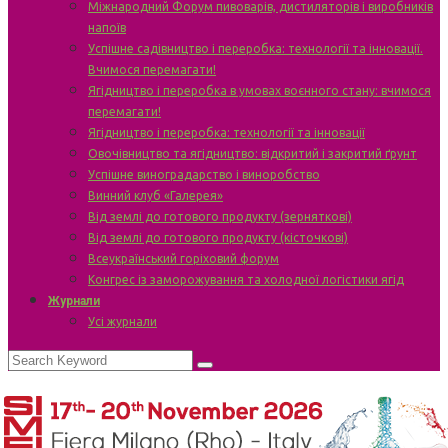
Міжнародний Форум пивоварів, дистиляторів і виробників
напоїв
Успішне садівництво і переробка: технології та інновації.
Вчимося перемагати!
Ягідництво і переробка в умовах воєнного стану: вчимося
перемагати!
Ягідництво і переробка: технології та інновації
Овочівництво та ягідництво: відкритий і закритий ґрунт
Успішне виноградарство і виноробство
Винний клуб «Галерея»
Від землі до готового продукту (зерняткові)
Від землі до готового продукту (кісточкові)
Всеукраїнський горіховий форум
Конгрес із заморожування та холодної логістики ягід
Журнали
Усі журнали