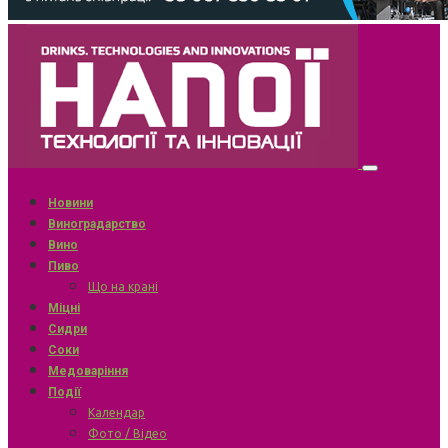
Новини
Виноградарство
Вино
Пиво
Що на крані
Міцні
Сидри
Соки
Медоваріння
Події
Календар
Фото / Відео