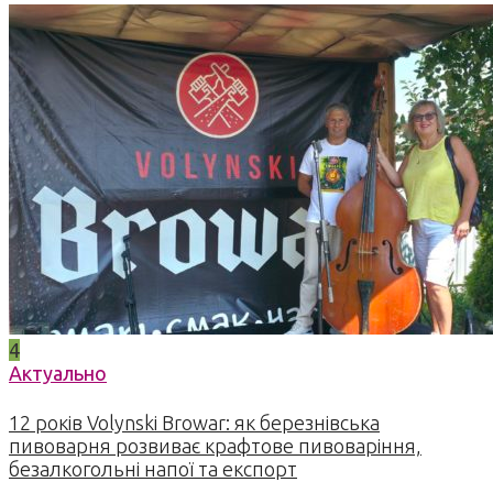
4
Актуально
12 років Volynski Browar: як березнівська
пивоварня розвиває крафтове пивоваріння,
безалкогольні напої та експорт