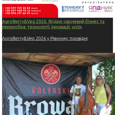
AgroBerry&Veg 2026. Ягідно-овочевий бізнес та
переробка: технології, інновації, успіх
AgroBerry&Veg 2026 у Рівному: провідні
05.08.2026