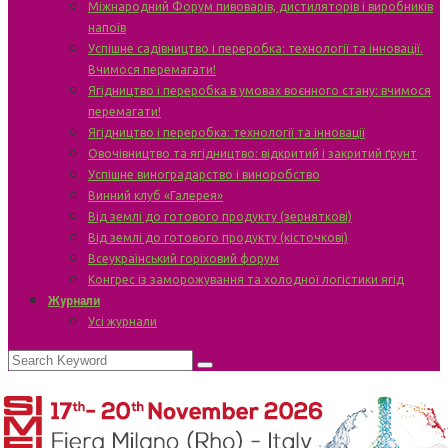
Міжнародний Форум пивоварів, дистиляторів і виробників
напоїв
Успішне садівництво і переробка: технології та інновації.
Вчимося перемагати!
Ягідництво і переробка в умовах воєнного стану: вчимося
перемагати!
Ягідництво і переробка: технології та інновації
Овочівництво та ягідництво: відкритий і закритий ґрунт
Успішне виноградарство і виноробство
Винний клуб «Галерея»
Від землі до готового продукту (зерняткові)
Від землі до готового продукту (кісточкові)
Всеукраїнський горіховий форум
Конгрес із заморожування та холодної логістики ягід
Журнали
Усі журнали