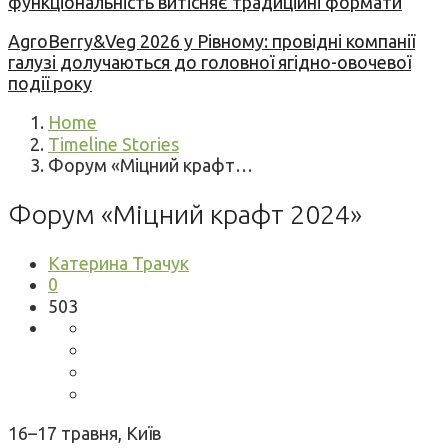
функціональність витісняє традиційні формати
AgroBerry&Veg 2026 у Рівному: провідні компанії
галузі долучаються до головної ягідно-овочевої
події року
Home
Timeline Stories
Форум «Міцний крафт…
Форум «Міцний крафт 2024»
Катерина Трачук
0
503
16–17 травня, Київ