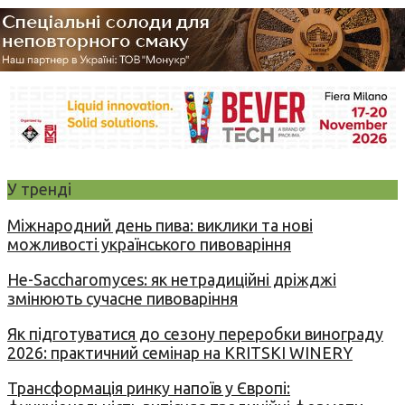
У тренді
Міжнародний день пива: виклики та нові
можливості українського пивоваріння
Не-Saccharomyces: як нетрадиційні дріжджі
змінюють сучасне пивоваріння
Як підготуватися до сезону переробки винограду
2026: практичний семінар на KRITSKI WINERY
Трансформація ринку напоїв у Європі: