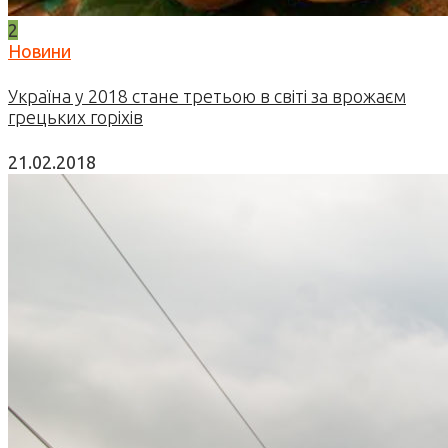
2
Новини
Україна у 2018 стане третьою в світі за врожаєм
грецьких горіхів
21.02.2018