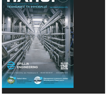
© 2013-2026 Засновники: Конєва К.В., Ящук Н.І.
Назва, концепція та дизайн проєктів медіагрупи