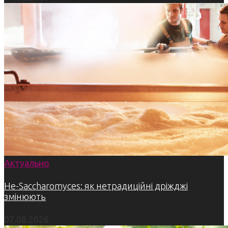
Актуально
Не-Saccharomyces: як нетрадиційні дріжджі
змінюють
07.08.2026