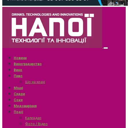
Новини
Виноградарство
Вино
Пиво
Що на крані
Міцні
Сидри
Соки
Медоваріння
Події
Календар
Фото / Відео