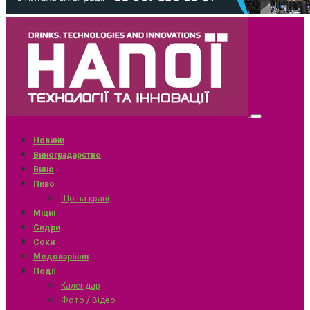
Новини
Виноградарство
Вино
Пиво
Що на крані
Міцні
Сидри
Соки
Медоваріння
Події
Календар
Фото / Відео