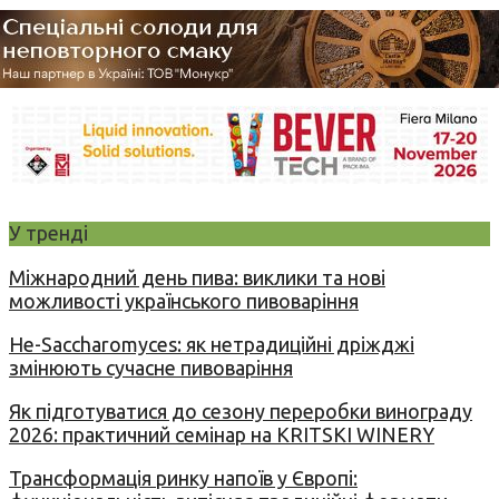
У тренді
Міжнародний день пива: виклики та нові
можливості українського пивоваріння
Не-Saccharomyces: як нетрадиційні дріжджі
змінюють сучасне пивоваріння
Як підготуватися до сезону переробки винограду
2026: практичний семінар на KRITSKI WINERY
Трансформація ринку напоїв у Європі: