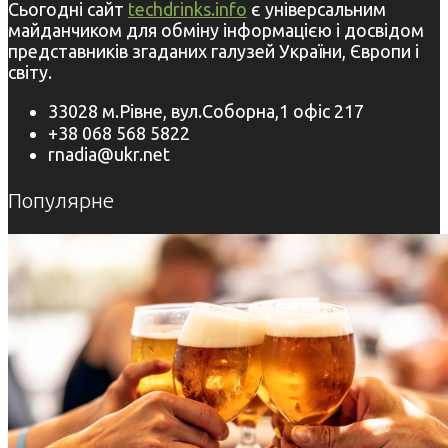
Сьогодні сайт
techdrinks.info
є універсальним
майданчиком для обміну інформацією і досвідом
представників згаданих галузей України, Європи і
світу.
33028 м.Рівне, вул.Соборна,1 офіс 217
+38 068 568 5822
rnadia@ukr.net
Популярне