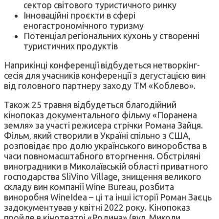
сектор світового туристичного ринку
Інноваційні проєкти в сфері
еногастрономічного туризму
Потенціал регіональних кухонь у створенні
туристичних продуктів
Наприкінці конференції відбудеться нетворкінг-
сесія для учасників конференції з дегустацією вин
від головного партнеру заходу ТМ «Коблево».
Також 25 травня відбудеться благодійний
кінопоказ документального фільму «Поранена
земля» за участі режисера стрічки Романа Зайця.
Фільм, який створили в Україні спільно з США,
розповідає про долю українського виноробства в
часи повномасштабного вторгнення. Обстріляні
виноградники в Миколаївській області приватного
господарства SliVino Village, знищення великого
складу вин компанії Wine Bureau, розбита
виноробня WineIdea – ці та інші історії Роман Заєць
задокументував у квітні 2022 року. Кінопоказ
пройде в кінотеатрі «Родина» (вул. Миколи