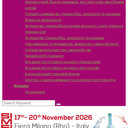
Міжнародний Форум пивоварів, дистиляторів і виробників
напоїв
Успішне садівництво і переробка: технології та інновації.
Вчимося перемагати!
Ягідництво і переробка в умовах воєнного стану: вчимося
перемагати!
Ягідництво і переробка: технології та інновації
Овочівництво та ягідництво: відкритий і закритий ґрунт
Успішне виноградарство і виноробство
Винний клуб «Галерея»
Від землі до готового продукту (зерняткові)
Від землі до готового продукту (кісточкові)
Всеукраїнський горіховий форум
Конгрес із заморожування та холодної логістики ягід
Журнали
Усі журнали