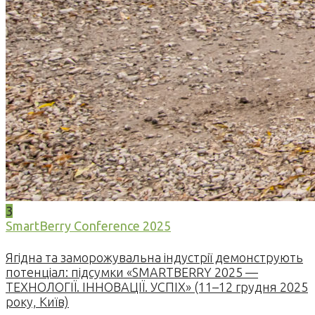
3
SmartBerry Conference 2025
Ягідна та заморожувальна індустрії демонструють
потенціал: підсумки «SMARTBERRY 2025 —
ТЕХНОЛОГІЇ. ІННОВАЦІЇ. УСПІХ» (11–12 грудня 2025
року, Київ)