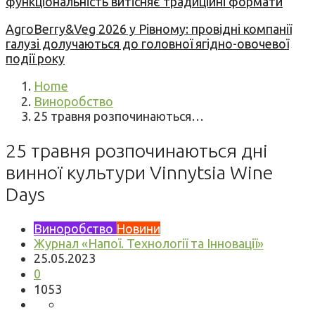
функціональність витісняє традиційні формати
AgroBerry&Veg 2026 у Рівному: провідні компанії
галузі долучаються до головної ягідно-овочевої
події року
Home
Виноробство
25 травня розпочинаються…
25 травня розпочинаються дні
винної культури Vinnytsia Wine
Days
Виноробство
Новини
Журнал «Напої. Технології та Інновації»
25.05.2023
0
1053