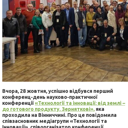
Вчора, 28 жовтня, успішно відбувся перший
конференц-день науково-практичної
конференції
«Технології та інновації: від землі –
до готового продукту. Зерняткові»,
яка
проходила на Вінниччині. Про це повідомила
співзасновник медіагрупи «Технології та
Інновації», співорганізатор конференції