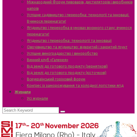
Міжнародний Форум пивоварів, дистиляторів і виробників
напоїв
Успішне садівництво і переробка: технології та інновації.
Вчимося перемагати!
Ягідництво і переробка в умовах воєнного стану: вчимося
перемагати!
Ягідництво і переробка: технології та інновації
Овочівництво та ягідництво: відкритий і закритий ґрунт
Успішне виноградарство і виноробство
Винний клуб «Галерея»
Від землі до готового продукту (зерняткові)
Від землі до готового продукту (кісточкові)
Всеукраїнський горіховий форум
Конгрес із заморожування та холодної логістики ягід
Журнали
Усі журнали