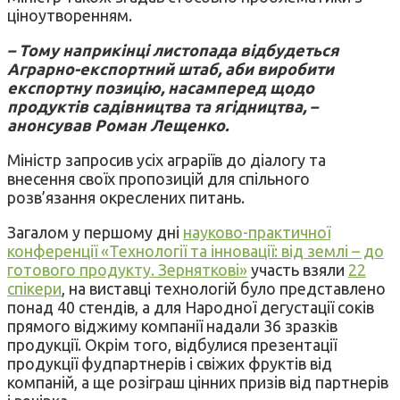
ціноутворенням.
– Тому наприкінці листопада відбудеться
Аграрно-експортний штаб, аби виробити
експортну позицію, насамперед щодо
продуктів садівництва та ягідництва, –
анонсував Роман Лещенко.
Міністр запросив усіх аграріїв до діалогу та
внесення своїх пропозицій для спільного
розв’язання окреслених питань.
Загалом у першому дні
науково-практичної
конференції «Технології та інновації: від землі – до
готового продукту. Зерняткові»
участь взяли
22
спікери
, на виставці технологій було представлено
понад 40 стендів, а для Народної дегустації соків
прямого віджиму компанії надали 36 зразків
продукції. Окрім того, відбулися презентації
продукції фудпартнерів і свіжих фруктів від
компаній, а ще розіграш цінних призів від партнерів