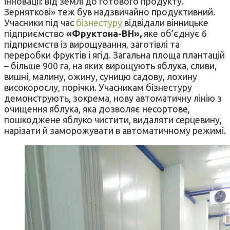
інновації: від землі до готового продукту.
Зерняткові» теж був надзвичайно продуктивний.
Учасники під час
бізнестуру
відвідали вінницьке
підприємство
«Фруктона-ВН»,
яке об’єднує 6
підприємств із вирощування, заготівлі та
переробки фруктів і ягід. Загальна площа плантацій
– більше 900 га, на яких вирощують яблука, сливи,
вишні, малину, ожину, суницю садову, лохину
високорослу, порічки. Учасникам бізнестуру
демонструють, зокрема, нову автоматичну лінію з
очищення яблука, яка дозволяє несортове,
пошкоджене яблуко чистити, видаляти серцевину,
нарізати й заморожувати в автоматичному режимі.