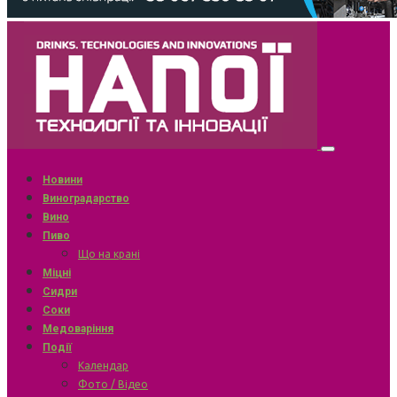
Новини
Виноградарство
Вино
Пиво
Що на крані
Міцні
Сидри
Соки
Медоваріння
Події
Календар
Фото / Відео