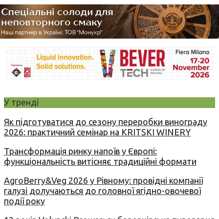
У тренді
Як підготуватися до сезону переробки винограду
2026: практичний семінар на KRITSKI WINERY
Трансформація ринку напоїв у Європі:
функціональність витісняє традиційні формати
AgroBerry&Veg 2026 у Рівному: провідні компанії
галузі долучаються до головної ягідно-овочевої
події року