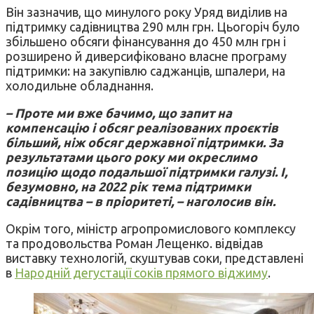
Він зазначив, що минулого року Уряд виділив на
підтримку садівництва 290 млн грн. Цьогоріч було
збільшено обсяги фінансування до 450 млн грн і
розширено й диверсифіковано власне програму
підтримки: на закупівлю саджанців, шпалери, на
холодильне обладнання.
– Проте ми вже бачимо, що запит на
компенсацію і обсяг реалізованих про
єктів
більший, ніж обсяг державної підтримки. За
результатами цього року ми окреслимо
позицію щодо подальшої підтримки галузі. І,
безумовно, на 2022 рік тема підтримки
садівництва – в пріоритеті, – наголосив він.
Окрім того, міністр агропромислового комплексу
та продовольства Роман Лещенко. відвідав
виставку технологій, скуштував соки, представлені
в
Народній дегустації соків прямого віджиму
.