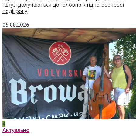
галузі долучаються до головної ягідно-овочевої
події року
05.08.2026
4
Актуально