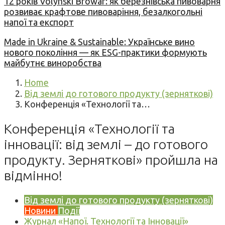
12 років Volynski Browar: як березнівська пивоварня
розвиває крафтове пивоваріння, безалкогольні
напої та експорт
Made in Ukraine & Sustainable: Українське вино
нового покоління — як ESG-практики формують
майбутнє виноробства
Home
Від землі до готового продукту (зерняткові)
Конференція «Технології та…
Конференція «Технології та
інновації: від землі – до готового
продукту. Зерняткові» пройшла на
відмінно!
Від землі до готового продукту (зерняткові)
Новини
Події
Журнал «Напої. Технології та Інновації»