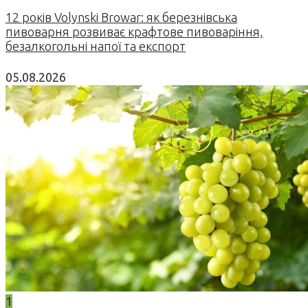
12 років Volynski Browar: як березнівська
пивоварня розвиває крафтове пивоваріння,
безалкогольні напої та експорт
05.08.2026
1