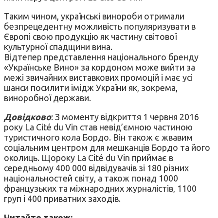
Таким чином, українські винороби отримали
безпрецедентну можливість популяризувати в
Європі свою продукцію як частину світової
культурної спадщини вина.
Відтепер представлення національного бренду
«Українське Вино» за кордоном може вийти за
межі звичайних виставкових промоцій і має усі
шанси посилити імідж України як, зокрема,
виноробної держави.
Довідково
: З моменту відкриття 1 червня 2016
року La Cité du Vin став невід’ємною частиною
туристичного кола Бордо. Він також є жвавим
соціальним центром для мешканців Бордо та його
околиць. Щороку La Cité du Vin приймає в
середньому 400 000 відвідувачів зі 180 різних
національностей світу, а також понад 1000
французьких та міжнародних журналістів, 1100
груп і 400 приватних заходів.
Читайте також: