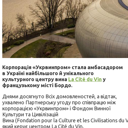
Корпорація «Укрвинпром» стала амбасадором
в Україні найбільшого й унікального
культурного центру вина
La Cité du Vin
у
французькому місті Бордо.
Днями досягнуто Всіх домовленостей, а відтак,
ухвалено Партнерську угоду про співпрацю між
корпорацією «Укрвинпром» і Фондом Винної
Культури та Цивілізацій
Вина (Fondation pour la Culture et les Civilisations du V
який керує центром La Cité du Vin.