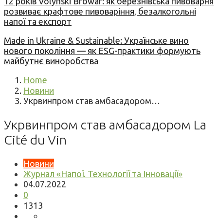
12 років Volynski Browar: як березнівська пивоварня
розвиває крафтове пивоваріння, безалкогольні
напої та експорт
Made in Ukraine & Sustainable: Українське вино
нового покоління — як ESG-практики формують
майбутнє виноробства
Home
Новини
Укрвинпром став амбасадором…
Укрвинпром став амбасадором La
Cité du Vin
Новини
Журнал «Напої. Технології та Інновації»
04.07.2022
0
1313