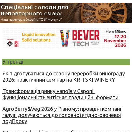
У тренді
Як підготуватися до сезону переробки винограду
2026: практичний семінар на KRITSKI WINERY
Трансформація ринку напоїв у Європі:
функціональність витісняє традиційні формати
AgroBerry&Veg 2026 у Рівному: провідні компанії
галузі долучаються до головної ягідно-овочевої
події року