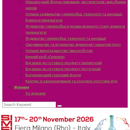
Міжнародний Форум пивоварів, дистиляторів і виробників
напоїв
Успішне садівництво і переробка: технології та інновації.
Вчимося перемагати!
Ягідництво і переробка в умовах воєнного стану: вчимося
перемагати!
Ягідництво і переробка: технології та інновації
Овочівництво та ягідництво: відкритий і закритий ґрунт
Успішне виноградарство і виноробство
Винний клуб «Галерея»
Від землі до готового продукту (зерняткові)
Від землі до готового продукту (кісточкові)
Всеукраїнський горіховий форум
Конгрес із заморожування та холодної логістики ягід
Журнали
Усі журнали