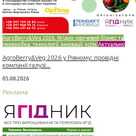
AgroBerry&Veg 2026. Ягідно-овочевий бізнес та
переробка: технології, інновації, успіх
Актуально
AgroBerry&Veg 2026 у Рівному: провідні
компанії галузі...
05.08.2026
Реклама