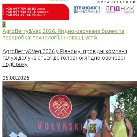
3
AgroBerry&Veg 2026. Ягідно-овочевий бізнес та
переробка: технології, інновації, успіх
AgroBerry&Veg 2026 у Рівному: провідні компанії
галузі долучаються до головної ягідно-овочевої
події року
05.08.2026