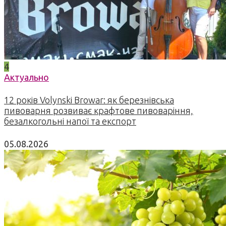
4
Актуально
12 років Volynski Browar: як березнівська
пивоварня розвиває крафтове пивоваріння,
безалкогольні напої та експорт
05.08.2026