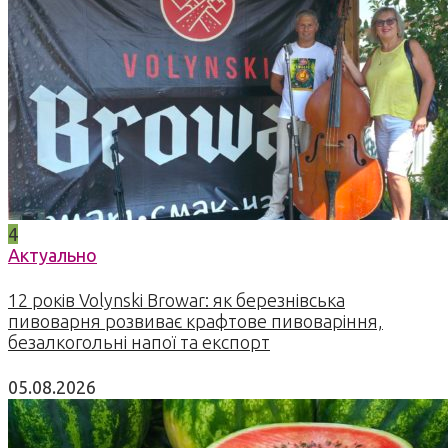
4
Актуально
12 років Volynski Browar: як березнівська
пивоварня розвиває крафтове пивоваріння,
безалкогольні напої та експорт
05.08.2026