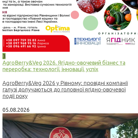
3
AgroBerry&Veg 2026. Ягідно-овочевий бізнес та
переробка: технології, інновації, успіх
AgroBerry&Veg 2026 у Рівному: провідні компанії
галузі долучаються до головної ягідно-овочевої
події року
05.08.2026