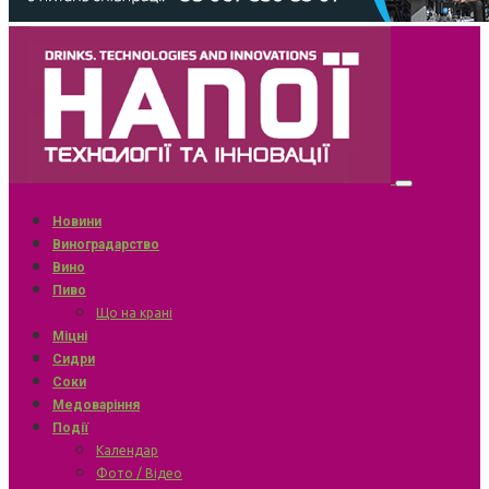
Новини
Виноградарство
Вино
Пиво
Що на крані
Міцні
Сидри
Соки
Медоваріння
Події
Календар
Фото / Відео